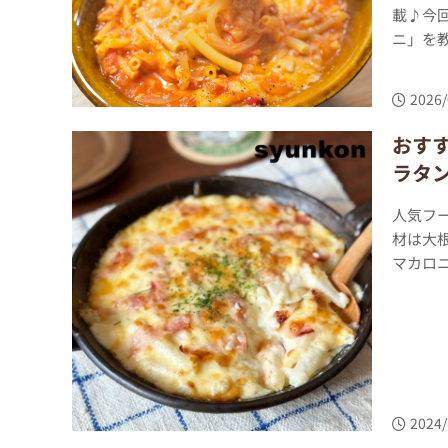
載♪今
ニ」を教
2026/
おす
ラタ
人気フ
材は大
マカロニ
2024/