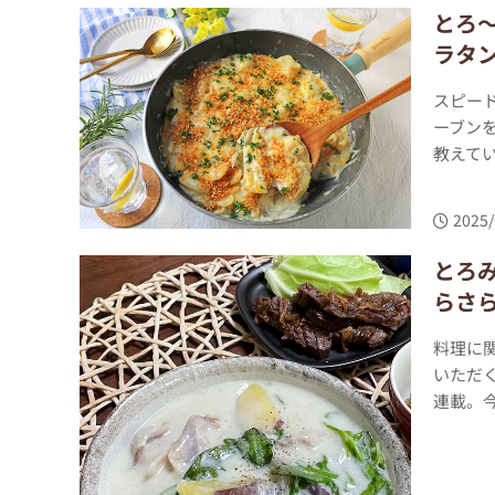
とろ
ラタ
スピー
ーブン
教えてい
2025/
とろ
らさら
料理に
いただ
連載。今