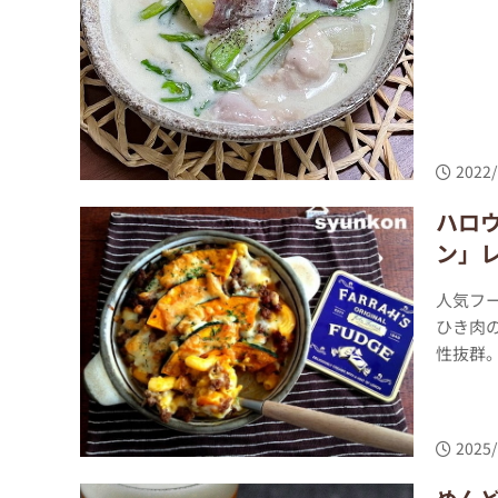
2022/
ハロ
ン」
人気フ
ひき肉
性抜群。
2025/