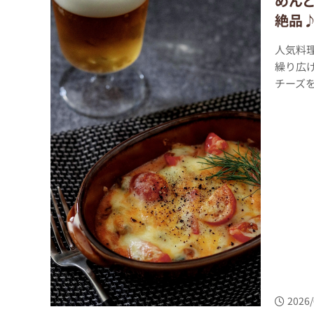
めん
絶品
人気料
繰り広
チーズを
2026/