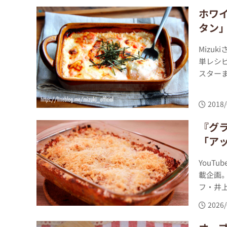
ホワ
タン
Mizu
単レシ
スター
2018/
『グ
「ア
YouT
載企画。
フ・井上
2026/