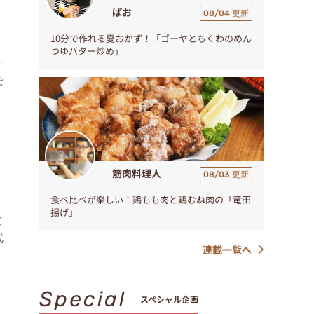
ぱお
08/04 更新
10分で作れる夏おかず！「ゴーヤとちくわのめん
つゆバター炒め」
オ
を
筋肉料理人
08/03 更新
食べ比べが楽しい！鶏もも肉と鶏むね肉の「竜田
揚げ」
て
式
連載一覧へ
Special
スペシャル企画