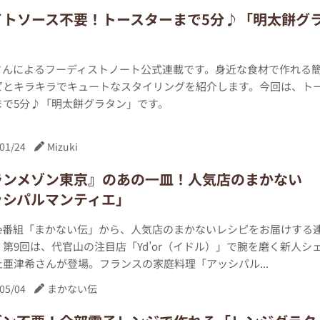
イトソース不要！トースターまで5分♪「明太餅グ
」
kiさんによるフーディストノート公式連載です。身近な食材で作れる
ピとキラキラでキュートなスタイリングを紹介します。今回は、ト
まで5分♪「明太餅グラタン」です。
01/24
Mizuki
ランメゾン東京』のあの一皿！人気店のまかない
ッシパルマンティエ」
ube番組「まかない伝」から、人気店のまかないレシピをお届けする
第9回は、代官山の注目店「Yd’or（イドル）」で腕を磨く新人シ
亜津希さんが登場。フランスの家庭料理「アッシパル...
05/04
まかない伝