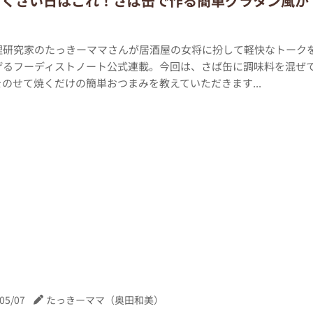
どくさい日はこれ！さば缶で作る簡単グラタン風が
♪
理研究家のたっきーママさんが居酒屋の女将に扮して軽快なトーク
げるフーディストノート公式連載。今回は、さば缶に調味料を混ぜ
のせて焼くだけの簡単おつまみを教えていただきます...
05/07
たっきーママ（奥田和美）