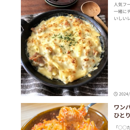
人気フ
一緒に
いしいレ
2024/
ワン
ひと
「○○だ