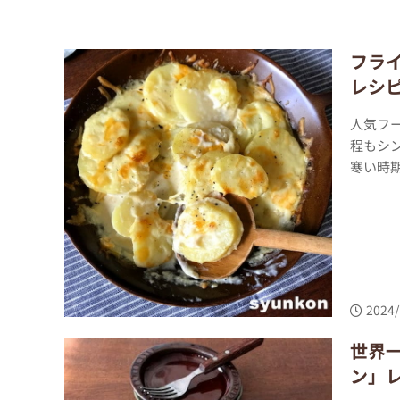
フラ
レシ
人気フ
程もシ
寒い時
2024/
世界
ン」