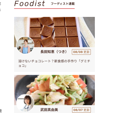
Foodist
部
フーディスト連載
お
長田知恵（つき）
08/08 更新
溶けないチョコレート？新食感の手作り「グミチ
ョコ」
武田真由美
連
08/07 更新