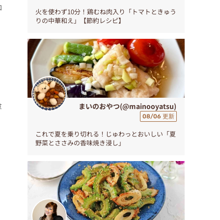
ロ
火を使わず10分！鶏むね肉入り「トマトときゅう
りの中華和え」【節約レシピ】
食
まいのおやつ(@mainooyatsu)
！
08/06 更新
これで夏を乗り切れる！じゅわっとおいしい「夏
野菜とささみの香味焼き浸し」