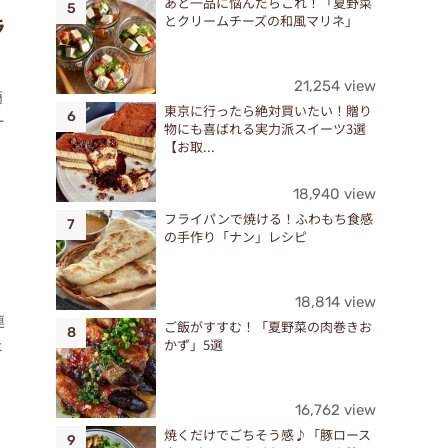
あと一品に悩んだらこれ！「夏野菜
とクリームチーズの和風マリネ」
ラ
21,254 view
簡
東京に行ったら絶対買いたい！贈り
ー
物にも喜ばれる実力派スイーツ3選
【お取...
18,940 view
フライパンで焼ける！ふわもち食感
の手作り「ナン」レシピ
18,814 view
連
ご飯がすすむ！「夏野菜の肉巻きお
ェ
かず」5選
16,762 view
焼くだけでごちそう感♪「豚ロース