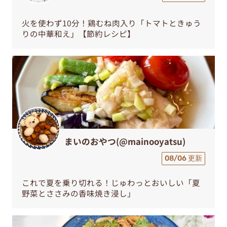
火を使わず10分！鶏むね肉入り「トマトときゅう
りの中華和え」【節約レシピ】
まいのおやつ(@mainooyatsu)
08/06 更新
これで夏を乗り切れる！じゅわっとおいしい「夏
野菜とささみの香味焼き浸し」