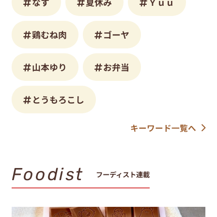
なす
夏休み
Ｙｕｕ
鶏むね肉
ゴーヤ
山本ゆり
お弁当
とうもろこし
キーワード一覧へ
Foodist
フーディスト連載