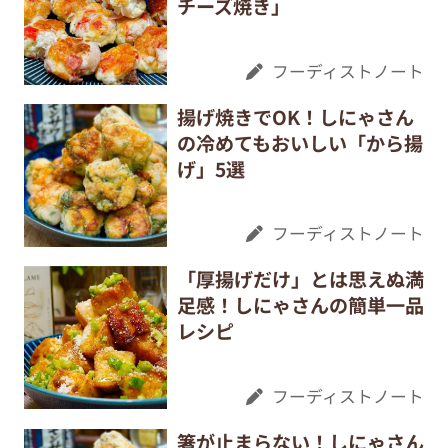
チーズ焼き」
フーディストノート
揚げ焼きでOK！しにゃさん
の冷めてもおいしい「から揚
げ」5選
フーディストノート
「厚揚げだけ」とは思えぬ満
足感！しにゃさんの簡単一品
レシピ
フーディストノート
箸が止まらない！しにゃさん