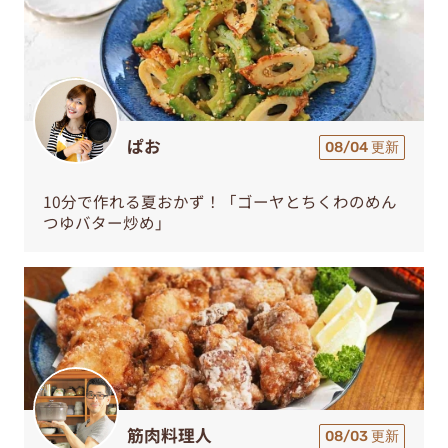
ぱお
08/04 更新
10分で作れる夏おかず！「ゴーヤとちくわのめん
つゆバター炒め」
筋肉料理人
08/03 更新