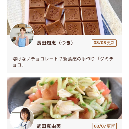
長田知恵（つき）
08/08 更新
溶けないチョコレート？新食感の手作り「グミチ
ョコ」
武田真由美
08/07 更新