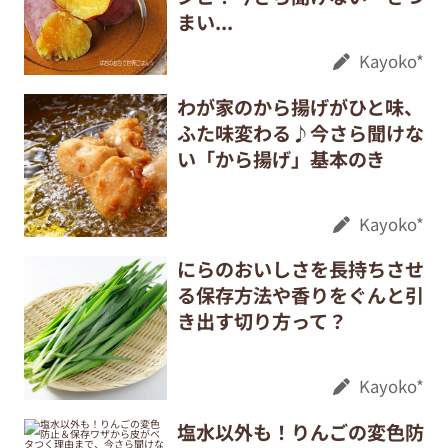
まい...
Kayoko*
わが家のから揚げがひと味、
ふた味変わる♪今さら聞けな
い「から揚げ」基本のき
Kayoko*
にらのおいしさを長持ちさせ
る保存方法や香りをぐんと引
き出す切り方って？
Kayoko*
塩水以外も！りんごの変色防