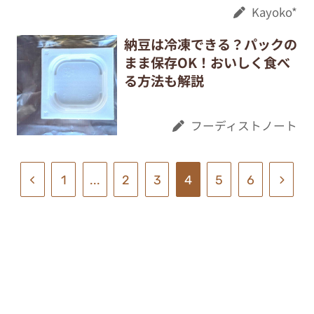
Kayoko*
納豆は冷凍できる？パックの
まま保存OK！おいしく食べ
る方法も解説
フーディストノート
1
...
2
3
4
5
6