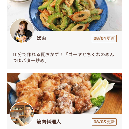
ぱお
08/04 更新
10分で作れる夏おかず！「ゴーヤとちくわのめん
つゆバター炒め」
筋肉料理人
08/03 更新