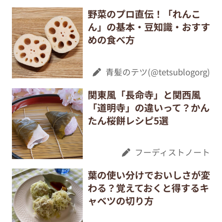
野菜のプロ直伝！「れんこ
ん」の基本・豆知識・おすす
めの食べ方
青髪のテツ(@tetsublogorg)
関東風「長命寺」と関西風
「道明寺」の違いって？かん
たん桜餅レシピ5選
フーディストノート
葉の使い分けでおいしさが変
わる？覚えておくと得するキ
ャベツの切り方