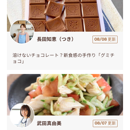
長田知恵（つき）
08/08 更新
溶けないチョコレート？新食感の手作り「グミチ
ョコ」
武田真由美
08/07 更新