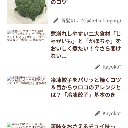
のコツ
青髪のテツ(@tetsublogorg)
煮崩れしやすい二大食材「じ
ゃがいも」と「かぼちゃ」を
おいしく煮たい！今さら聞け
ない...
Kayoko*
冷凍餃子をパリッと焼くコツ
＆目からウロコのアレンジと
は？「冷凍餃子」基本のき
Kayoko*
苦味をおさえるチョイ技っ