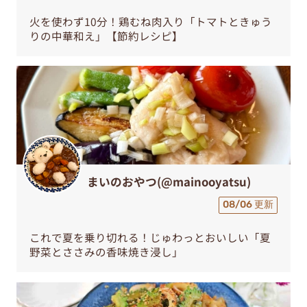
火を使わず10分！鶏むね肉入り「トマトときゅう
りの中華和え」【節約レシピ】
まいのおやつ(@mainooyatsu)
08/06 更新
これで夏を乗り切れる！じゅわっとおいしい「夏
野菜とささみの香味焼き浸し」