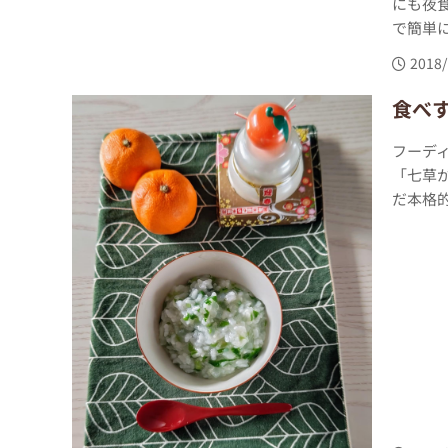
にも夜
で簡単に
2018/
食べ
フーデ
「七草
だ本格的