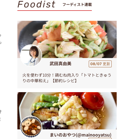
Foodist
フーディスト連載
も
も
武田真由美
08/07 更新
火を使わず10分！鶏むね肉入り「トマトときゅう
りの中華和え」【節約レシピ】
け
ま
まいのおやつ(@mainooyatsu)