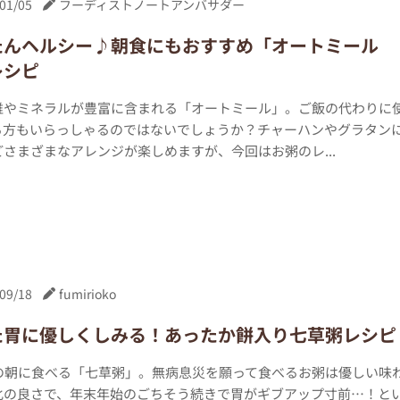
01/05
フーディストノートアンバサダー
たんヘルシー♪朝食にもおすすめ「オートミール
レシピ
維やミネラルが豊富に含まれる「オートミール」。ご飯の代わりに
る方もいらっしゃるのではないでしょうか？チャーハンやグラタン
さまざまなアレンジが楽しめますが、今回はお粥のレ...
09/18
fumirioko
た胃に優しくしみる！あったか餅入り七草粥レシピ
日の朝に食べる「七草粥」。無病息災を願って食べるお粥は優しい味
化の良さで、年末年始のごちそう続きで胃がギブアップ寸前…！と