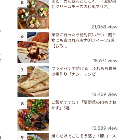
あと一品に悩んだらこれ！「夏野菜
とクリームチーズの和風マリネ」
21,068 view
の
東京に行ったら絶対買いたい！贈り
物にも喜ばれる実力派スイーツ3選
【お取...
人
七
18,671 view
フライパンで焼ける！ふわもち食感
の手作り「ナン」レシピ
18,469 view
ご飯がすすむ！「夏野菜の肉巻きお
かず」5選
15,589 view
た
焼くだけでごちそう感♪「豚ロース
け