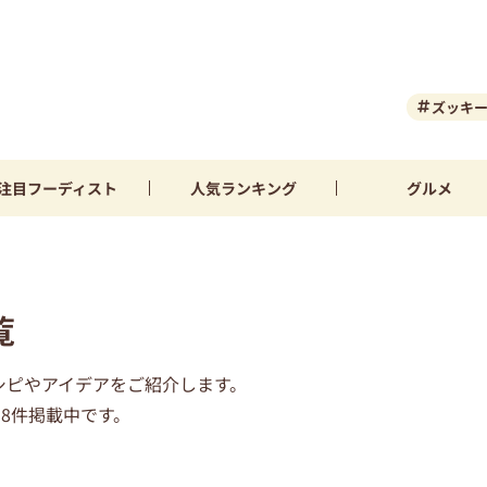
ズッキ
注目
フーディスト
人気
ランキング
グルメ
覧
シピやアイデアをご紹介します。
8件掲載中です。