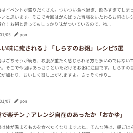
始はイベントが盛りだくさん。ついつい食べ過ぎ、飲みすぎてしま
多いと思います。そこで今回はがんばった胃腸をいたわるお粥のレ
介！お粥と言ってもしっかり味がついているので、物...
01/05
pon
しい味に癒される♪「しらすのお粥」レシピ5選
始はごちそうが続き、お腹が重たく感じられる方も多いのではない
か。そこで今回はあっさりといただけるお粥に注目です。しらすの
が加わり、おいしく召し上がれますよ。さっそく作り...
01/07
pon
器で楽チン♪アレンジ自在のあったか「おかゆ」
節は体が温まるものを食べたくなりますよね。そんな時は、朝ごは