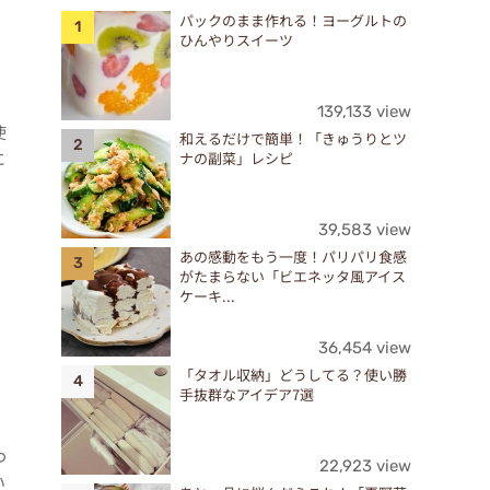
パックのまま作れる！ヨーグルトの
ひんやりスイーツ
139,133 view
使
和えるだけで簡単！「きゅうりとツ
に
ナの副菜」レシピ
39,583 view
あの感動をもう一度！パリパリ食感
がたまらない「ビエネッタ風アイス
ケーキ...
36,454 view
「タオル収納」どうしてる？使い勝
手抜群なアイデア7選
わ
22,923 view
い