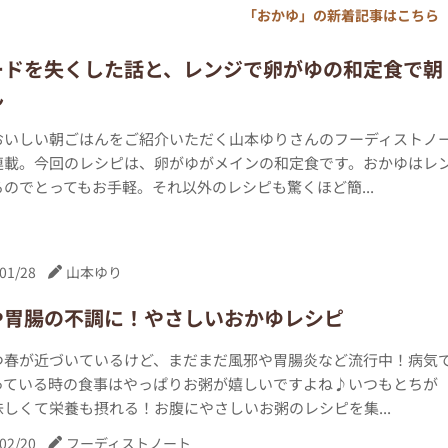
「おかゆ」の新着記事はこちら
カードを失くした話と、レンジで卵がゆの和定食で朝
ん
おいしい朝ごはんをご紹介いただく山本ゆりさんのフーディストノ
連載。今回のレシピは、卵がゆがメインの和定食です。おかゆはレ
のでとってもお手軽。それ以外のレシピも驚くほど簡...
01/28
山本ゆり
や胃腸の不調に！やさしいおかゆレシピ
つ春が近づいているけど、まだまだ風邪や胃腸炎など流行中！病気
っている時の食事はやっぱりお粥が嬉しいですよね♪いつもとちが
しくて栄養も摂れる！お腹にやさしいお粥のレシピを集...
02/20
フーディストノート