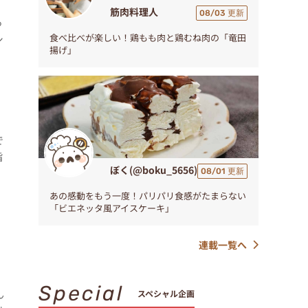
筋肉料理人
08/03 更新
っ
食べ比べが楽しい！鶏もも肉と鶏むね肉の「竜田
シ
揚げ」
で
旨
ぼく(@boku_5656)
08/01 更新
あの感動をもう一度！パリパリ食感がたまらない
「ビエネッタ風アイスケーキ」
連載一覧へ
Special
ん
スペシャル企画