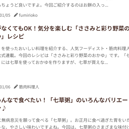
ちょうど良いですよ。今回ご紹介するのはお餅の入っ...
01/05
fumirioko
がなくてもOK！気分を楽しむ「ささみと彩り野菜
ゆ」レシピ
」を使ったおいしい料理を紹介する、人気フーディスト・筋肉料理
公式連載。今回のレシピは「ささみと彩り野菜のおかゆ」です。「
には七草を使っておかゆを作りますが、七草が買えな...
01/06
筋肉料理人
みんなで食べたい！「七草粥」のいろんなバリエー
ン♪
日に無病息災を願って食べる「七草粥」。お正月に食べ過ぎた胃をい
うな、やさしい味わいですよね。今回は、七草粥のさまざまな味付