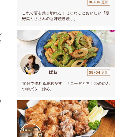
08/06 更新
これで夏を乗り切れる！じゅわっとおいしい「夏
野菜とささみの香味焼き浸し」
ン
今
ぱお
08/04 更新
10分で作れる夏おかず！「ゴーヤとちくわのめん
つゆバター炒め」
理