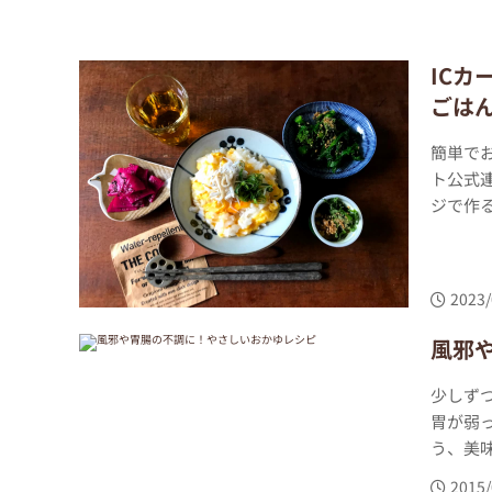
IC
ごは
簡単で
ト公式
ジで作る
2023/
風邪
少しず
胃が弱
う、美味
2015/