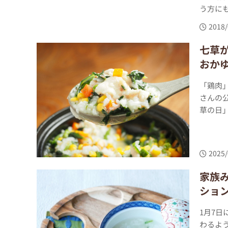
う方にも
2018/
七草
おか
「鶏肉
さんの
草の日」
2025/
家族
ショ
1月7
わるよ