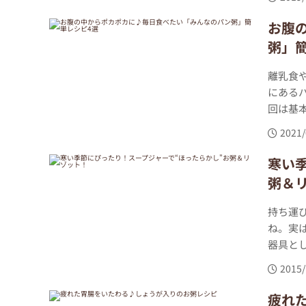
お腹
粥」
離乳食
にある
回は基本
2021/
寒い
粥＆
持ち運
ね。実
器具とし
2015/
疲れ