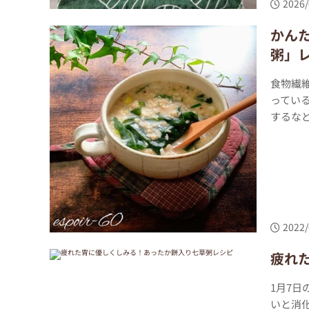
2026/
かん
粥」
食物繊
ってい
するなど
2022/
疲れ
1月7
いと消