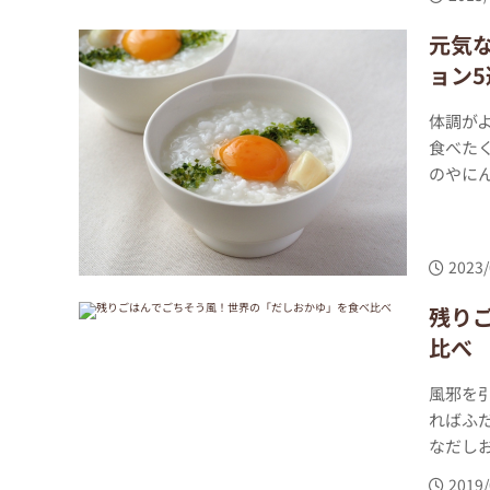
元気
ョン5
体調が
食べた
のやにん
2023/
残り
比べ
風邪を
ればふ
なだしお
2019/