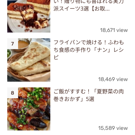
い！贈り物にも喜ばれる実力
派スイーツ3選【お取...
18,671 view
フライパンで焼ける！ふわも
ち食感の手作り「ナン」レシ
ピ
18,469 view
ご飯がすすむ！「夏野菜の肉
巻きおかず」5選
15,589 view