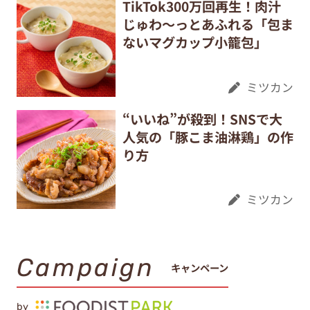
TikTok300万回再生！肉汁
じゅわ～っとあふれる「包ま
ないマグカップ小籠包」
ミツカン
“いいね”が殺到！SNSで大
人気の「豚こま油淋鶏」の作
り方
ミツカン
Campaign
キャンペーン
by