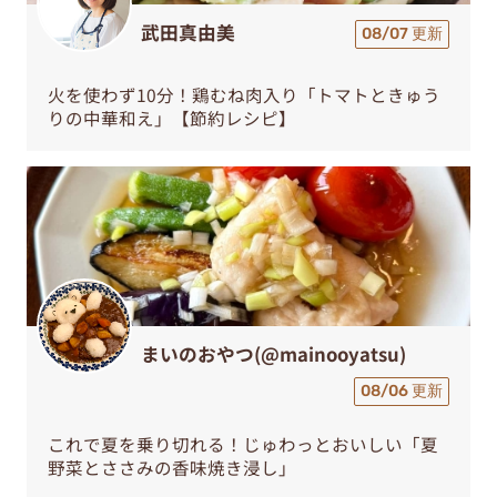
武田真由美
08/07 更新
火を使わず10分！鶏むね肉入り「トマトときゅう
りの中華和え」【節約レシピ】
まいのおやつ(@mainooyatsu)
08/06 更新
これで夏を乗り切れる！じゅわっとおいしい「夏
野菜とささみの香味焼き浸し」