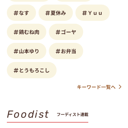
なす
夏休み
Ｙｕｕ
鶏むね肉
ゴーヤ
山本ゆり
お弁当
とうもろこし
キーワード一覧へ
Foodist
フーディスト連載