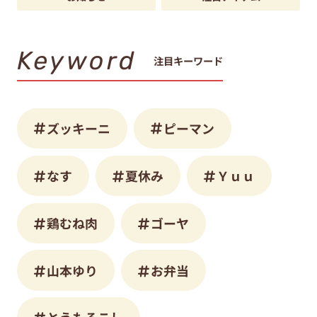
Keyword
注目キーワード
ズッキーニ
ピーマン
なす
夏休み
Ｙｕｕ
鶏むね肉
ゴーヤ
山本ゆり
お弁当