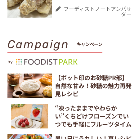
フーディストノートアンバサ
ダー
Campaign
キャンペーン
by
【ポット印のお砂糖PR部】
自然な甘み！砂糖の魅力再発
見レシピ
“凍ったままでやわらか
い”くちどけフローズンでい
つでも手軽にフルーツタイム
暑い日にうれしい！夏レシピ