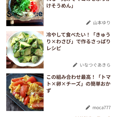
けそうめん」
山本ゆり
冷やして食べたい！「きゅう
り×わさび」で作るさっぱり
レシピ
いなつぐあきら
この組み合わせ最高！「トマ
ト×卵×チーズ」の簡単おか
ず
moca777