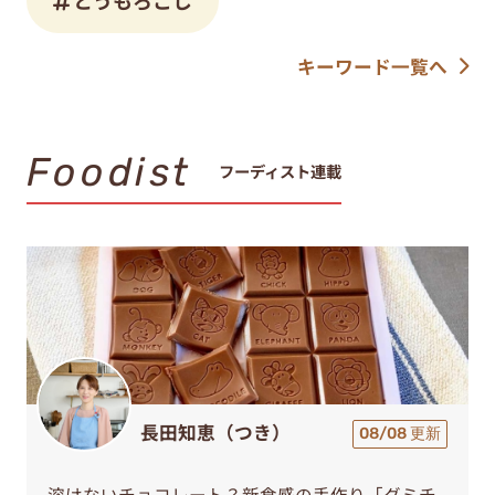
とうもろこし
キーワード一覧へ
Foodist
フーディスト連載
長田知恵（つき）
08/08 更新
溶けないチョコレート？新食感の手作り「グミチ