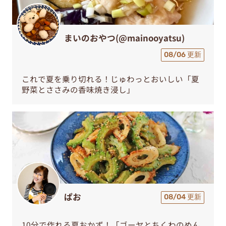
まいのおやつ(@mainooyatsu)
08/06 更新
これで夏を乗り切れる！じゅわっとおいしい「夏
野菜とささみの香味焼き浸し」
ぱお
08/04 更新
10分で作れる夏おかず！「ゴーヤとちくわのめん