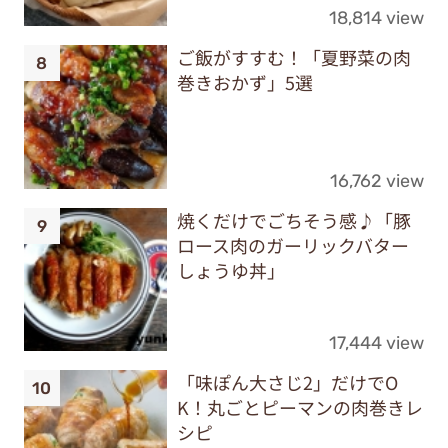
18,814 view
ご飯がすすむ！「夏野菜の肉
巻きおかず」5選
16,762 view
焼くだけでごちそう感♪「豚
ロース肉のガーリックバター
しょうゆ丼」
17,444 view
「味ぽん大さじ2」だけでO
K！丸ごとピーマンの肉巻きレ
シピ