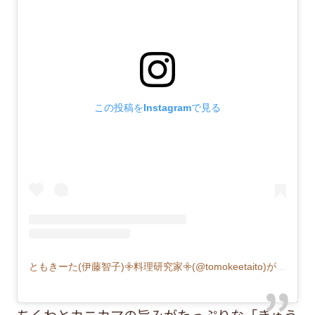
この投稿をInstagramで見る
ともきーた(伊藤智子)𖧷料理研究家𖧷(@tomokeetaito)がシェアした投稿
ちくわとカニカマの旨みがたっぷりな「きゅう