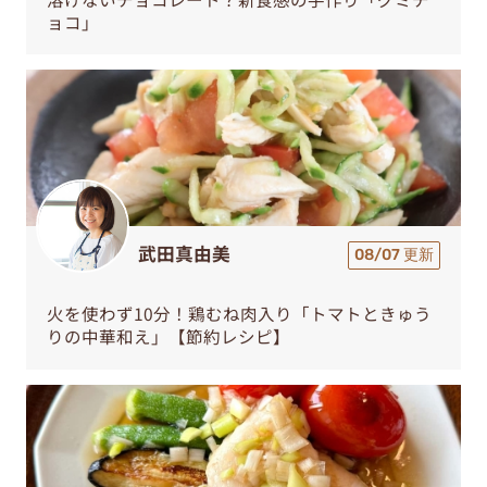
ョコ」
武田真由美
08/07 更新
火を使わず10分！鶏むね肉入り「トマトときゅう
りの中華和え」【節約レシピ】