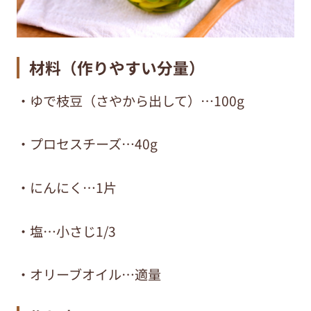
材料（作りやすい分量）
・ゆで枝豆（さやから出して）
…100g
・プロセスチーズ
…40g
・にんにく
…1
片
・塩
…
小さじ
1/3
・オリーブオイル
…
適量