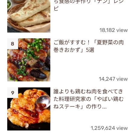
ち食感の手作り「ナン」レシ
ピ
18,182 view
ご飯がすすむ！「夏野菜の肉
巻きおかず」5選
14,247 view
誰よりも鶏むね肉を食べてき
た料理研究家の「やばい鶏む
ねステーキ」の作り...
1,259,624 view