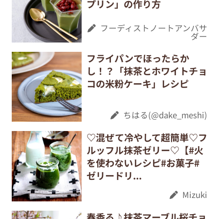
プリン」の作り方
フーディストノートアンバサ
ダー
フライパンでほったらか
し！？「抹茶とホワイトチョ
コの米粉ケーキ」レシピ
ちはる(@dake_meshi)
♡混ぜて冷やして超簡単♡フ
ルッフル抹茶ゼリー♡【#火
を使わないレシピ#お菓子#
ゼリードリ...
Mizuki
春香る♪抹茶マーブル桜チョ