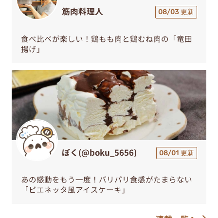
筋肉料理人
08/03 更新
食べ比べが楽しい！鶏もも肉と鶏むね肉の「竜田
揚げ」
ぼく(@boku_5656)
08/01 更新
あの感動をもう一度！パリパリ食感がたまらない
「ビエネッタ風アイスケーキ」