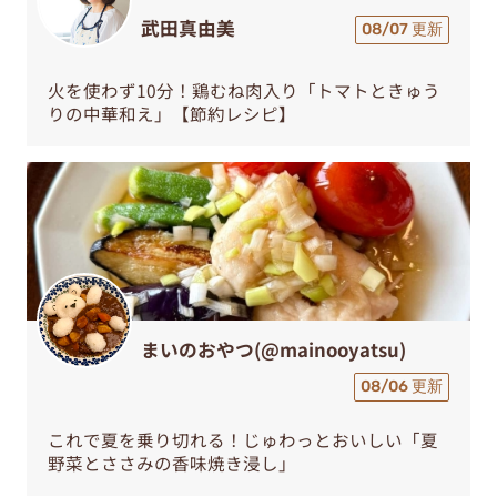
武田真由美
08/07 更新
火を使わず10分！鶏むね肉入り「トマトときゅう
りの中華和え」【節約レシピ】
まいのおやつ(@mainooyatsu)
08/06 更新
これで夏を乗り切れる！じゅわっとおいしい「夏
野菜とささみの香味焼き浸し」