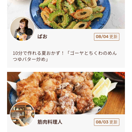
ぱお
08/04 更新
10分で作れる夏おかず！「ゴーヤとちくわのめん
つゆバター炒め」
筋肉料理人
08/03 更新