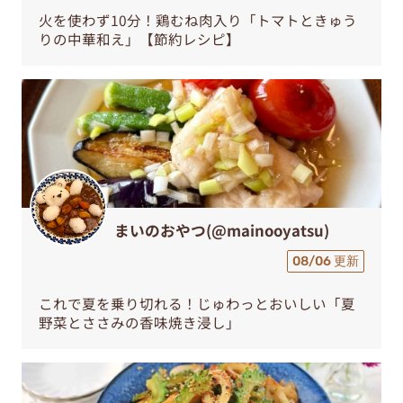
火を使わず10分！鶏むね肉入り「トマトときゅう
りの中華和え」【節約レシピ】
まいのおやつ(@mainooyatsu)
08/06 更新
これで夏を乗り切れる！じゅわっとおいしい「夏
野菜とささみの香味焼き浸し」