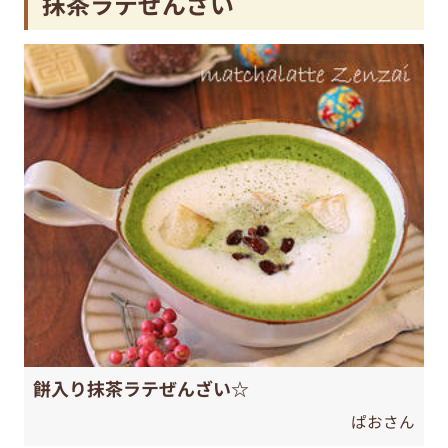
抹茶ラテぜんざい
餅入り抹茶ラテぜんざい☆
ぱおさん