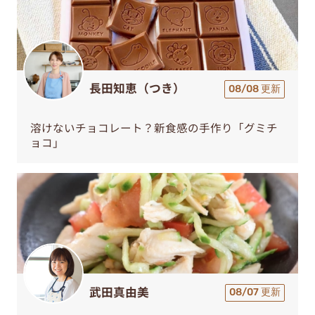
長田知恵（つき）
08/08 更新
溶けないチョコレート？新食感の手作り「グミチ
ョコ」
武田真由美
08/07 更新