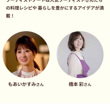
の料理レシピや
暮らしを豊かにするアイデアが満
載！
いかすみ
橋本 彩
だれ
さん
さん