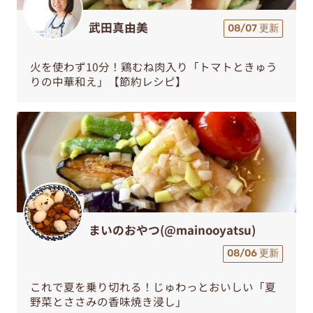
武田真由美
08/07 更新
火を使わず10分！鶏むね肉入り「トマトときゅう
りの中華和え」【節約レシピ】
まいのおやつ(@mainooyatsu)
08/06 更新
これで夏を乗り切れる！じゅわっとおいしい「夏
野菜とささみの香味焼き浸し」