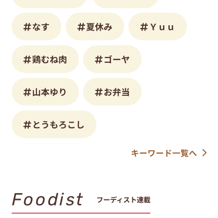
なす
夏休み
Ｙｕｕ
鶏むね肉
ゴーヤ
山本ゆり
お弁当
とうもろこし
キーワード一覧へ
Foodist
フーディスト連載