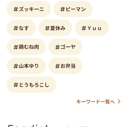
ズッキーニ
ピーマン
なす
夏休み
Ｙｕｕ
鶏むね肉
ゴーヤ
山本ゆり
お弁当
とうもろこし
キーワード一覧へ