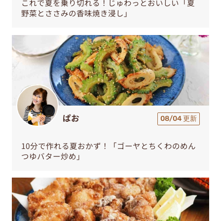
これで夏を乗り切れる！じゅわっとおいしい「夏
野菜とささみの香味焼き浸し」
ぱお
08/04 更新
10分で作れる夏おかず！「ゴーヤとちくわのめん
つゆバター炒め」