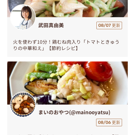
武田真由美
08/07 更新
火を使わず10分！鶏むね肉入り「トマトときゅう
りの中華和え」【節約レシピ】
まいのおやつ(@mainooyatsu)
08/06 更新