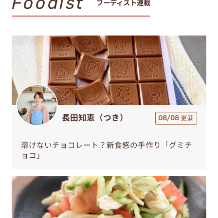
Foodist
フーディスト連載
長田知恵（つき）
08/08 更新
溶けないチョコレート？新食感の手作り「グミチ
ョコ」