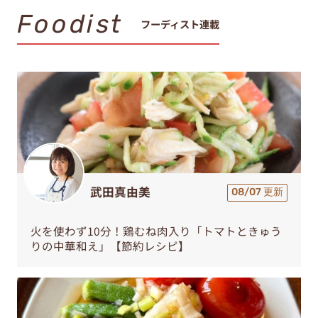
Foodist
フーディスト連載
武田真由美
08/07 更新
火を使わず10分！鶏むね肉入り「トマトときゅう
りの中華和え」【節約レシピ】