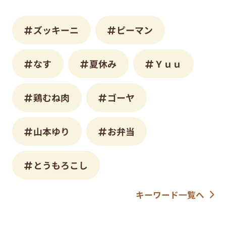
ズッキーニ
ピーマン
なす
夏休み
Ｙｕｕ
鶏むね肉
ゴーヤ
山本ゆり
お弁当
とうもろこし
キーワード一覧へ