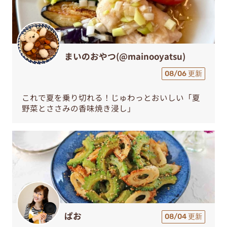
まいのおやつ(@mainooyatsu)
08/06 更新
これで夏を乗り切れる！じゅわっとおいしい「夏
野菜とささみの香味焼き浸し」
ぱお
08/04 更新