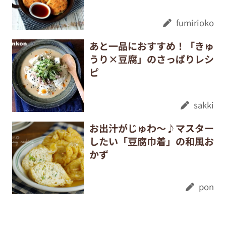
fumirioko
あと一品におすすめ！「きゅ
うり×豆腐」のさっぱりレシ
ピ
sakki
お出汁がじゅわ～♪マスター
したい「豆腐巾着」の和風お
かず
pon