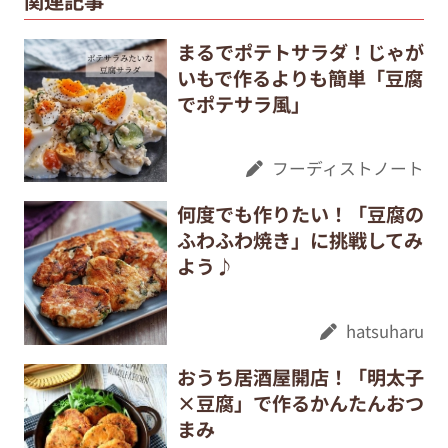
まるでポテトサラダ！じゃが
いもで作るよりも簡単「豆腐
でポテサラ風」
フーディストノート
何度でも作りたい！「豆腐の
ふわふわ焼き」に挑戦してみ
よう♪
hatsuharu
おうち居酒屋開店！「明太子
×豆腐」で作るかんたんおつ
まみ