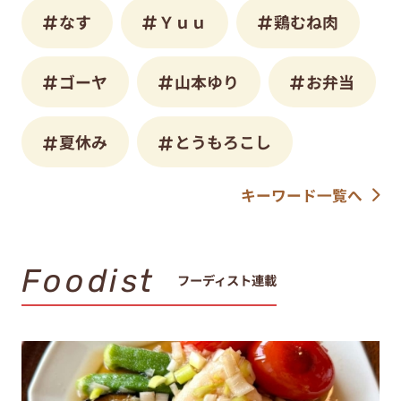
なす
Ｙｕｕ
鶏むね肉
ゴーヤ
山本ゆり
お弁当
夏休み
とうもろこし
キーワード一覧へ
Foodist
フーディスト連載