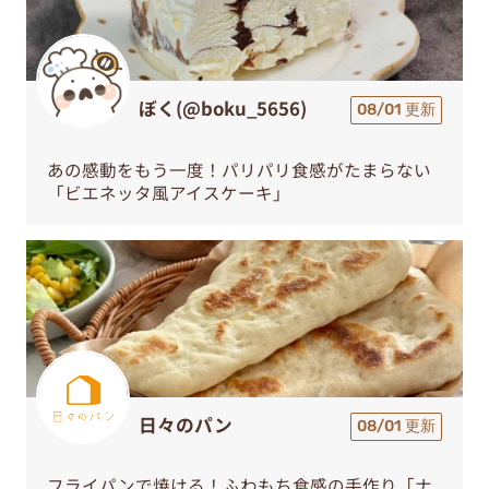
ぼく(@boku_5656)
08/01 更新
あの感動をもう一度！パリパリ食感がたまらない
「ビエネッタ風アイスケーキ」
日々のパン
08/01 更新
フライパンで焼ける！ふわもち食感の手作り「ナ