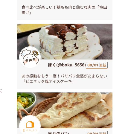
食べ比べが楽しい！鶏もも肉と鶏むね肉の「竜田
揚げ」
ぼく(@boku_5656)
08/01 更新
あの感動をもう一度！パリパリ食感がたまらない
「ビエネッタ風アイスケーキ」
ぷ
日々のパン