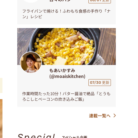
08/01 更新
フライパンで焼ける！ふわもち食感の手作り「ナ
ン」レシピ
もあいかすみ
(@moaiskitchen)
07/30 更新
作業時間たった10分！バター醤油で絶品「とうも
ろこしとベーコンの炊き込みご飯」
連載一覧へ
Special
スペシャル企画