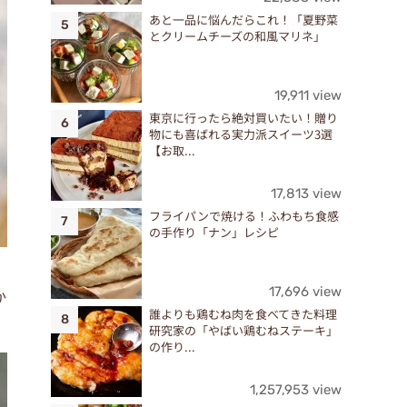
あと一品に悩んだらこれ！「夏野菜
とクリームチーズの和風マリネ」
19,911 view
東京に行ったら絶対買いたい！贈り
物にも喜ばれる実力派スイーツ3選
【お取...
17,813 view
フライパンで焼ける！ふわもち食感
の手作り「ナン」レシピ
17,696 view
か
誰よりも鶏むね肉を食べてきた料理
研究家の「やばい鶏むねステーキ」
の作り...
1,257,953 view