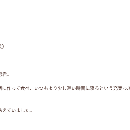
笑）
男君。
緒に作って食べ、いつもより少し遅い時間に寝るという充実っ
怯えていました。