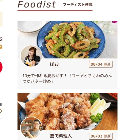
Foodist
フーディスト連載
2
ぱお
08/04 更新
10分で作れる夏おかず！「ゴーヤとちくわのめん
つゆバター炒め」
筋肉料理人
08/03 更新