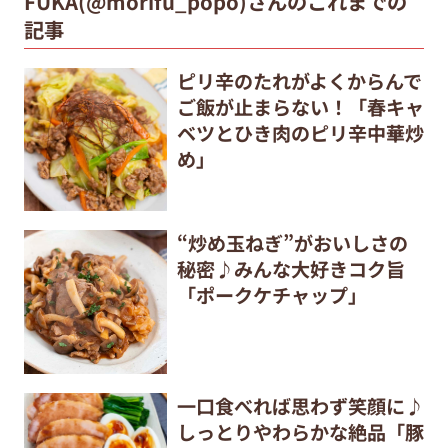
FUKA(@morifu_popo)さんのこれまでの
記事
ピリ辛のたれがよくからんで
ご飯が止まらない！「春キャ
ベツとひき肉のピリ辛中華炒
め」
“炒め玉ねぎ”がおいしさの
秘密♪みんな大好きコク旨
「ポークケチャップ」
一口食べれば思わず笑顔に♪
しっとりやわらかな絶品「豚