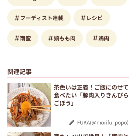
フーディスト連載
レシピ
南蛮
鶏もも肉
鶏肉
関連記事
茶色いは正義！ご飯にのせて
食べたい「豚肉入りきんぴら
ごぼう」
FUKA(@morifu_popo)