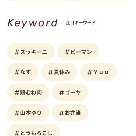
Keyword
注目キーワード
ズッキーニ
ピーマン
なす
夏休み
Ｙｕｕ
鶏むね肉
ゴーヤ
山本ゆり
お弁当
とうもろこし