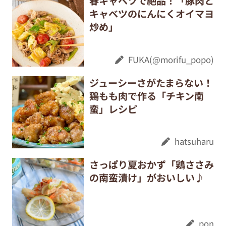
春キャベツで絶品！「豚肉と
キャベツのにんにくオイマヨ
炒め」
FUKA(@morifu_popo)
ジューシーさがたまらない！
鶏もも肉で作る「チキン南
蛮」レシピ
hatsuharu
さっぱり夏おかず「鶏ささみ
の南蛮漬け」がおいしい♪
pon