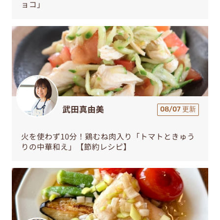
ョコ」
武田真由美
08/07 更新
火を使わず10分！鶏むね肉入り「トマトときゅう
りの中華和え」【節約レシピ】