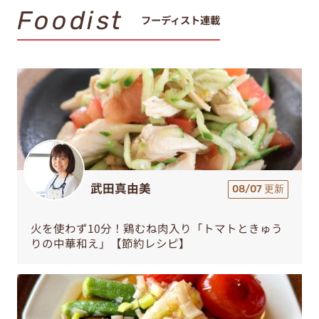
Foodist
フーディスト連載
武田真由美
08/07 更新
火を使わず10分！鶏むね肉入り「トマトときゅう
りの中華和え」【節約レシピ】