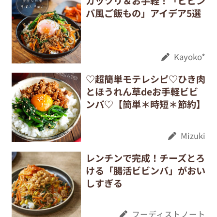
ガッツリ＆お手軽！「ビビン
バ風ご飯もの」アイデア5選
Kayoko*
♡超簡単モテレシピ♡ひき肉
とほうれん草deお手軽ビビ
ンバ♡【簡単＊時短＊節約】
Mizuki
レンチンで完成！チーズとろ
ける「腸活ビビンバ」がおい
しすぎる
フーディストノート