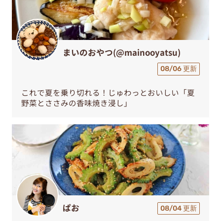
まいのおやつ(@mainooyatsu)
08/06 更新
これで夏を乗り切れる！じゅわっとおいしい「夏
野菜とささみの香味焼き浸し」
ぱお
08/04 更新