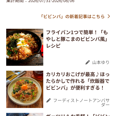
集計期間：2026/07/31-2026/08/06
「ビビンバ」の新着記事はこちら
フライパン1つで簡単！「も
やしと豚こまのビビンバ風」
レシピ
山本ゆり
カリカリおこげが最高♪ほっ
たらかしで作れる「炊飯器で
ビビンバ」が便利すぎる！
フーディストノートアンバサ
ダー