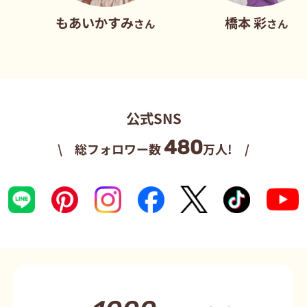
もあいかすみ
橋本 彩
さん
さん
公式SNS
480
\ 総フォロワー数
万人! /