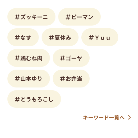
ズッキーニ
ピーマン
なす
夏休み
Ｙｕｕ
鶏むね肉
ゴーヤ
山本ゆり
お弁当
とうもろこし
キーワード一覧へ