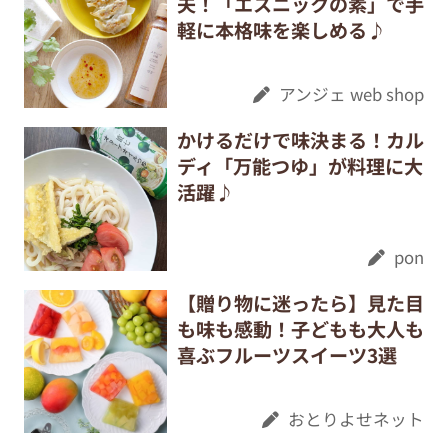
夫！「エスニックの素」で手
軽に本格味を楽しめる♪
アンジェ web shop
かけるだけで味決まる！カル
ディ「万能つゆ」が料理に大
活躍♪
pon
【贈り物に迷ったら】見た目
も味も感動！子どもも大人も
喜ぶフルーツスイーツ3選
おとりよせネット