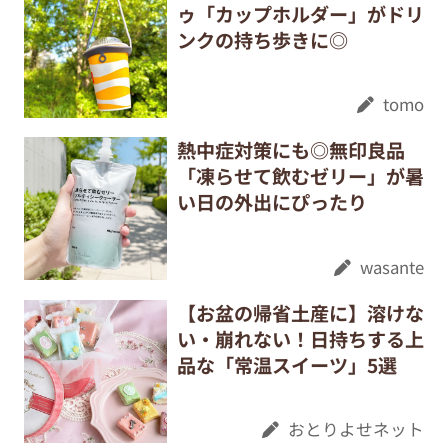
ゥ「カップホルダー」がドリ
ンクの持ち歩きに◎
tomo
熱中症対策にも◎無印良品
「凍らせて飲むゼリー」が暑
い日の外出にぴったり
wasante
【お盆の帰省土産に】溶けな
い・崩れない！日持ちする上
品な「常温スイーツ」5選
おとりよせネット