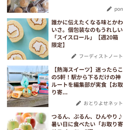
pon
誰かに伝えたくなる味とかわ
いさ。個包装なのもうれしい
「スイスロール」【週20箱
限定】
フーディストノート
【熱海スイーツ】迷ったらこ
の5軒！駅から下るだけの神
ルートを編集部が実食【お取
り寄...
おとりよせネット
つるん、ぷるん、ひんやり♪
暑い日に食べたい「お取り寄