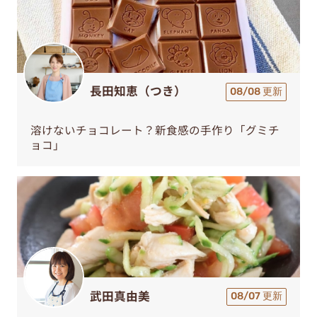
長田知恵（つき）
08/08 更新
溶けないチョコレート？新食感の手作り「グミチ
ョコ」
武田真由美
08/07 更新