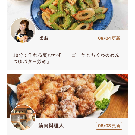
ぱお
08/04 更新
10分で作れる夏おかず！「ゴーヤとちくわのめん
つゆバター炒め」
筋肉料理人
08/03 更新