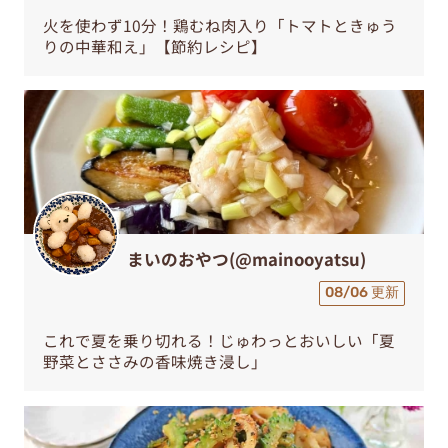
火を使わず10分！鶏むね肉入り「トマトときゅう
りの中華和え」【節約レシピ】
まいのおやつ(@mainooyatsu)
08/06 更新
これで夏を乗り切れる！じゅわっとおいしい「夏
野菜とささみの香味焼き浸し」