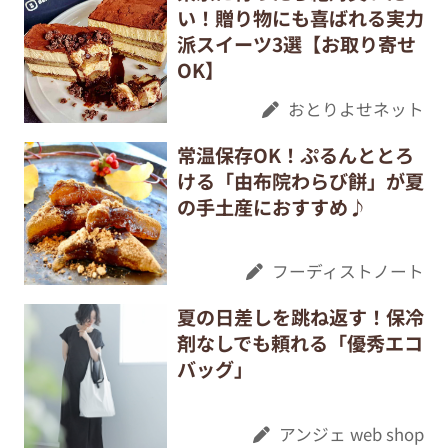
い！贈り物にも喜ばれる実力
派スイーツ3選【お取り寄せ
OK】
おとりよせネット
常温保存OK！ぷるんととろ
ける「由布院わらび餅」が夏
の手土産におすすめ♪
フーディストノート
夏の日差しを跳ね返す！保冷
剤なしでも頼れる「優秀エコ
バッグ」
アンジェ web shop