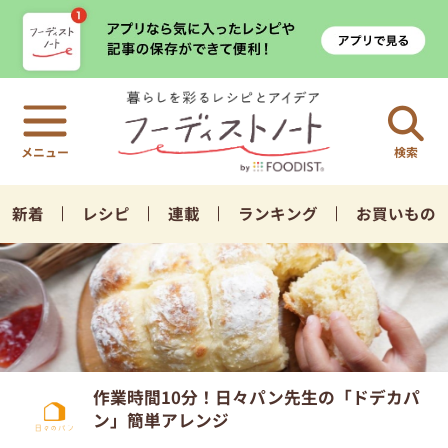
検索
新着
レシピ
連載
ランキング
お買いもの
作業時間10分！日々パン先生の「ドデカパ
ン」簡単アレンジ