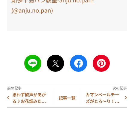
知多半島パン教室-anju.no.pan-
(@anju.no.pan)
思わず歓声があが
カマンベールチー
記事一覧
る♪お花畑みた...
ズがとろ～り！...