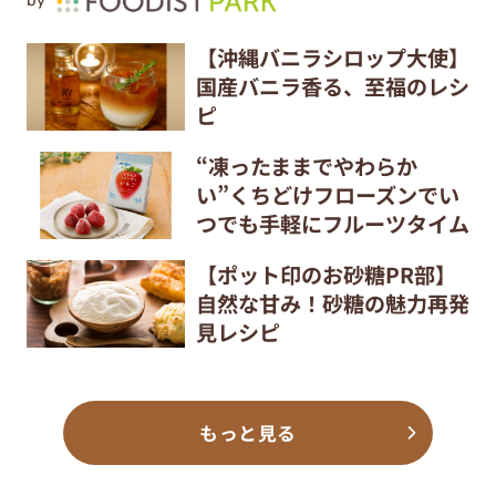
by
【沖縄バニラシロップ大使】
国産バニラ香る、至福のレシ
ピ
“凍ったままでやわらか
い”くちどけフローズンでい
つでも手軽にフルーツタイム
【ポット印のお砂糖PR部】
自然な甘み！砂糖の魅力再発
見レシピ
もっと見る