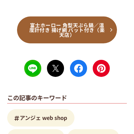
富士ホーロー 角型天ぷら鍋／温
度計付き 揚げ網 バット付き（楽
天店）
この記事のキーワード
アンジェ web shop