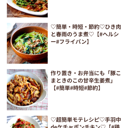
♡簡単・時短・節約♡ひき肉
と春雨のうま煮♡【#ヘルシ
ー#フライパン】
作り置き・お弁当にも「豚こ
まときのこの甘辛生姜煮」
【#簡単#時短#節約】
♡超簡単モテレシピ♡手羽中
deケチャポンチキン♡【#鶏