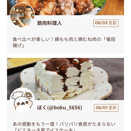
筋肉料理人
08/03 更新
食べ比べが楽しい！鶏もも肉と鶏むね肉の「竜田
揚げ」
ぼく(@boku_5656)
08/01 更新
あの感動をもう一度！パリパリ食感がたまらない
「ビエネッタ風アイスケーキ」