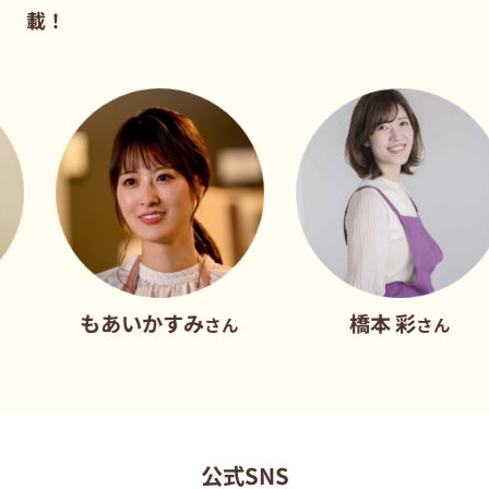
載！
もあいかすみ
橋本 彩
さん
さん
公式SNS