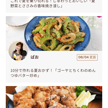
これで夏を乗り切れる！じゅわっとおいしい「夏
野菜とささみの香味焼き浸し」
ぱお
08/04 更新
10分で作れる夏おかず！「ゴーヤとちくわのめん
つゆバター炒め」