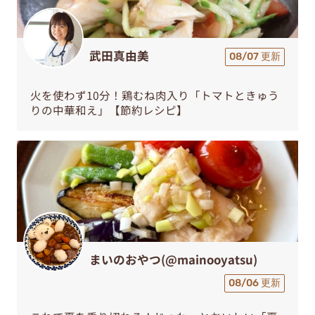
武田真由美
08/07 更新
火を使わず10分！鶏むね肉入り「トマトときゅう
りの中華和え」【節約レシピ】
まいのおやつ(@mainooyatsu)
08/06 更新