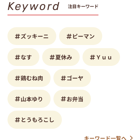
Keyword
注目キーワード
ズッキーニ
ピーマン
なす
夏休み
Ｙｕｕ
鶏むね肉
ゴーヤ
山本ゆり
お弁当
とうもろこし
キーワード一覧へ