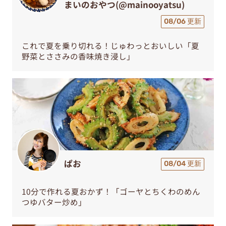
まいのおやつ(@mainooyatsu)
08/06 更新
これで夏を乗り切れる！じゅわっとおいしい「夏
野菜とささみの香味焼き浸し」
ぱお
08/04 更新
10分で作れる夏おかず！「ゴーヤとちくわのめん
つゆバター炒め」