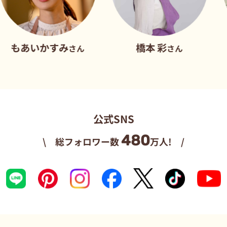
いかすみ
橋本 彩
だれ
さん
さん
公式SNS
480
\ 総フォロワー数
万人! /