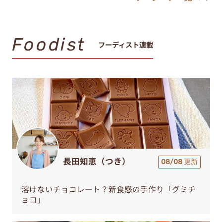
Foodist
フーディスト連載
長田知恵（つき）
08/08 更新
溶けないチョコレート？新食感の手作り「グミチ
ョコ」