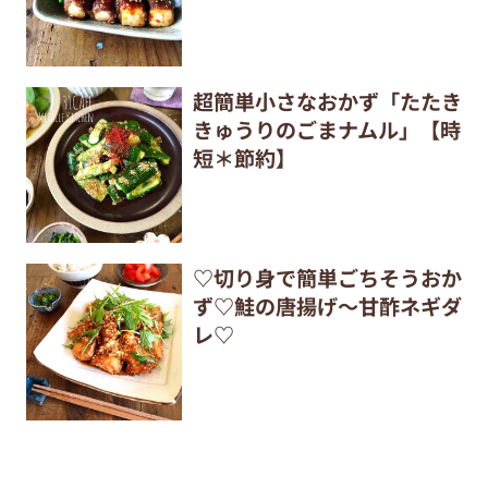
超簡単小さなおかず「たたき
きゅうりのごまナムル」【時
短＊節約】
♡切り身で簡単ごちそうおか
ず♡鮭の唐揚げ〜甘酢ネギダ
レ♡