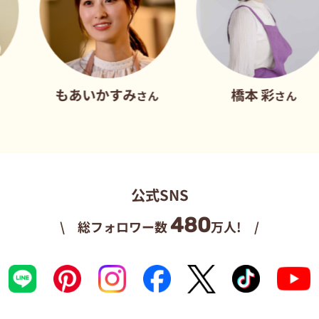
もあいかすみ
橋本 彩
さん
さん
公式SNS
480
\ 総フォロワー数
万人! /