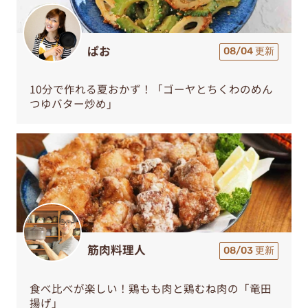
ぱお
08/04 更新
10分で作れる夏おかず！「ゴーヤとちくわのめん
つゆバター炒め」
筋肉料理人
08/03 更新
食べ比べが楽しい！鶏もも肉と鶏むね肉の「竜田
揚げ」