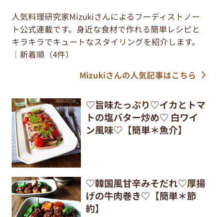
人気料理研究家Mizukiさんによるフーディストノー
ト公式連載です。身近な食材で作れる簡単レシピと
キラキラでキュートなスタイリングを紹介します。
｜新着順（4件）
Mizukiさんの人気記事はこちら
♡旨味たっぷり♡イカとトマ
トの塩バター炒め♡ 白ワイ
ン風味♡【簡単＊魚介】
♡韓国風甘辛みそだれ♡厚揚
げの牛肉巻き♡【簡単＊節
約】