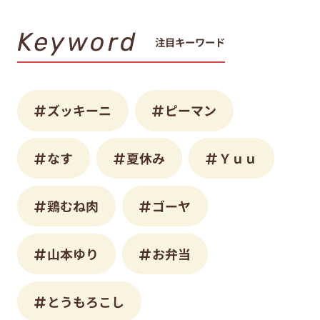
Keyword
注目キーワード
ズッキーニ
ピーマン
なす
夏休み
Ｙｕｕ
鶏むね肉
ゴーヤ
山本ゆり
お弁当
とうもろこし