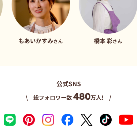
もあいかすみ
橋本 彩
さん
さん
公式SNS
480
\ 総フォロワー数
万人! /