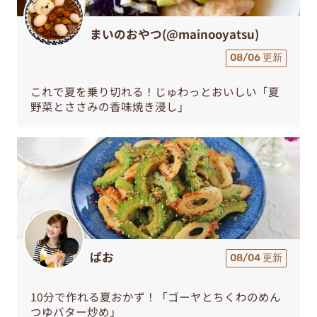
まいのおやつ(@mainooyatsu)
08/06 更新
これで夏を乗り切れる！じゅわっとおいしい「夏
野菜とささみの香味焼き浸し」
ぱお
08/04 更新
10分で作れる夏おかず！「ゴーヤとちくわのめん
つゆバター炒め」