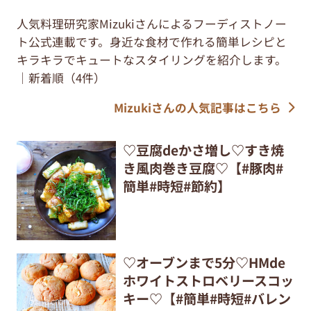
人気料理研究家Mizukiさんによるフーディストノー
ト公式連載です。身近な食材で作れる簡単レシピと
キラキラでキュートなスタイリングを紹介します。
｜新着順（4件）
Mizukiさんの人気記事はこちら
♡豆腐deかさ増し♡すき焼
き風肉巻き豆腐♡【#豚肉#
簡単#時短#節約】
♡オーブンまで5分♡HMde
ホワイトストロベリースコッ
キー♡【#簡単#時短#バレン