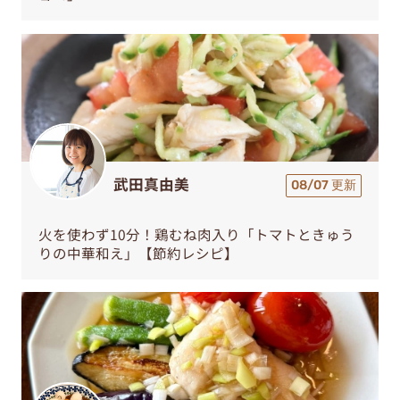
武田真由美
08/07 更新
火を使わず10分！鶏むね肉入り「トマトときゅう
りの中華和え」【節約レシピ】