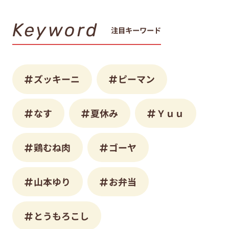
Keyword
注目キーワード
ズッキーニ
ピーマン
なす
夏休み
Ｙｕｕ
鶏むね肉
ゴーヤ
山本ゆり
お弁当
とうもろこし