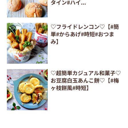
タイン#ハイ...
♡フライドレンコン♡【#簡
単#からあげ#時短#おつま
み】
♡超簡単カジュアル和菓子♡
お豆腐白玉あんこ餅♡【#梅
ヶ枝餅風#時短】