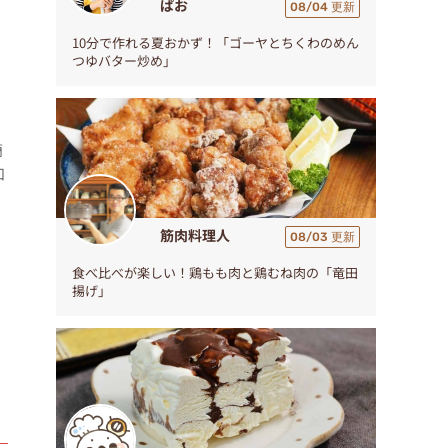
ぱお
08/04 更新
10分で作れる夏おかず！「ゴーヤとちくわのめん
つゆバター炒め」
簡
和
筋肉料理人
08/03 更新
食べ比べが楽しい！鶏もも肉と鶏むね肉の「竜田
揚げ」