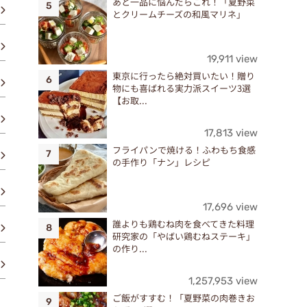
あと一品に悩んだらこれ！「夏野菜
とクリームチーズの和風マリネ」
19,911 view
東京に行ったら絶対買いたい！贈り
物にも喜ばれる実力派スイーツ3選
【お取...
17,813 view
フライパンで焼ける！ふわもち食感
の手作り「ナン」レシピ
17,696 view
誰よりも鶏むね肉を食べてきた料理
研究家の「やばい鶏むねステーキ」
の作り...
1,257,953 view
ご飯がすすむ！「夏野菜の肉巻きお