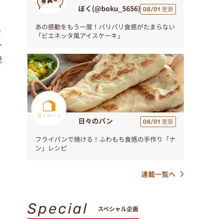
ぼく(@boku_5656)
08/01 更新
あの感動をもう一度！パリパリ食感がたまらない
セ
「ビエネッタ風アイスケーキ」
介
受
日々のパン
08/01 更新
フライパンで焼ける！ふわもち食感の手作り「ナ
ン」レシピ
連載一覧へ
Special
スペシャル企画