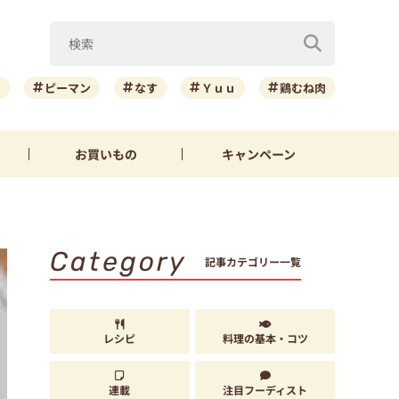
ニ
ピーマン
なす
Ｙｕｕ
鶏むね肉
お買いもの
キャンペーン
Category
記事カテゴリー一覧
レシピ
料理の基本・コツ
連載
注目フーディスト