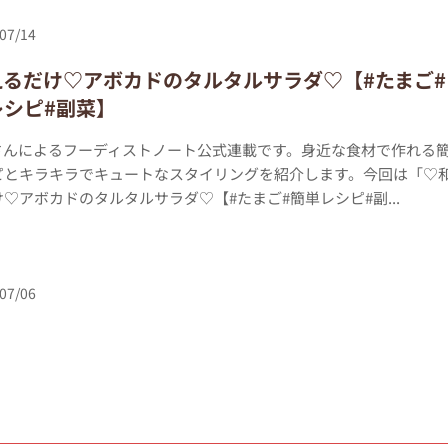
07/14
えるだけ♡アボカドのタルタルサラダ♡【#たまご#
レシピ#副菜】
kiさんによるフーディストノート公式連載です。身近な食材で作れる
ピとキラキラでキュートなスタイリングを紹介します。今回は「♡
♡アボカドのタルタルサラダ♡【#たまご#簡単レシピ#副...
07/06