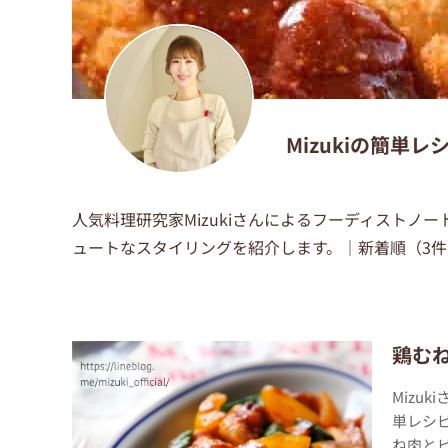
Mizukiの簡
人気料理研究家Mizukiさんによるフーディスト
ュートなスタイリングを紹介します。｜新着順（3件
鶏む
Mizu
単レシ
ね肉とピ