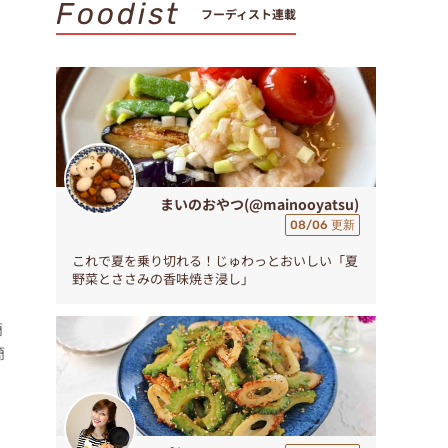
Foodist
フーディスト連載
まいのおやつ(@mainooyatsu)
08/06 更新
これで夏を乗り切れる！じゅわっとおいしい「夏
野菜とささみの香味焼き浸し」
簡
簡