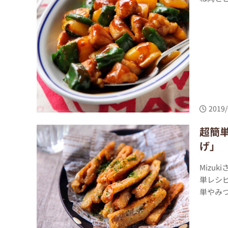
2019/
超簡
げ」
Mizu
単レシ
単やみ