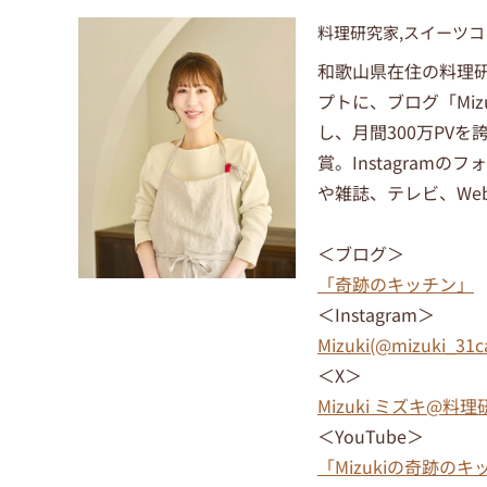
料理研究家,スイーツ
和歌山県在住の料理研
プトに、ブログ「Mi
し、月間300万PV
賞。Instagram
や雑誌、テレビ、We
＜ブログ＞
「奇跡のキッチン」
＜Instagram＞
Mizuki(@mizuki_31c
＜X＞
Mizuki ミズキ@料理研究
＜YouTube＞
「Mizukiの奇跡のキ