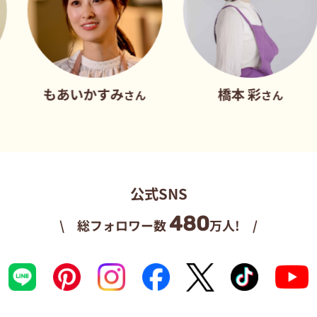
もあいかすみ
橋本 彩
さん
さん
公式SNS
480
\ 総フォロワー数
万人! /