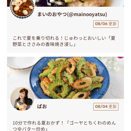
まいのおやつ(@mainooyatsu)
08/06 更新
これで夏を乗り切れる！じゅわっとおいしい「夏
野菜とささみの香味焼き浸し」
ぱお
08/04 更新
10分で作れる夏おかず！「ゴーヤとちくわのめん
つゆバター炒め」