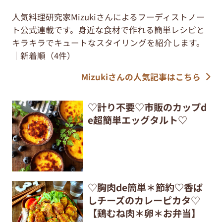
人気料理研究家Mizukiさんによるフーディストノー
ト公式連載です。身近な食材で作れる簡単レシピと
キラキラでキュートなスタイリングを紹介します。
｜新着順（4件）
Mizukiさんの人気記事はこちら
♡計り不要♡市販のカップd
e超簡単エッグタルト♡
♡胸肉de簡単＊節約♡香ば
しチーズのカレーピカタ♡
【鶏むね肉＊卵＊お弁当】