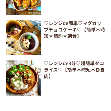
♡レンジde簡単♡マグカッ
プチョコケーキ♡【簡単＊時
短＊節約＊朝食】
♡レンジde3分♡超簡単タコ
ライス♡【簡単＊時短＊ひき
肉】