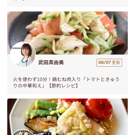
武田真由美
08/07 更新
火を使わず10分！鶏むね肉入り「トマトときゅう
りの中華和え」【節約レシピ】