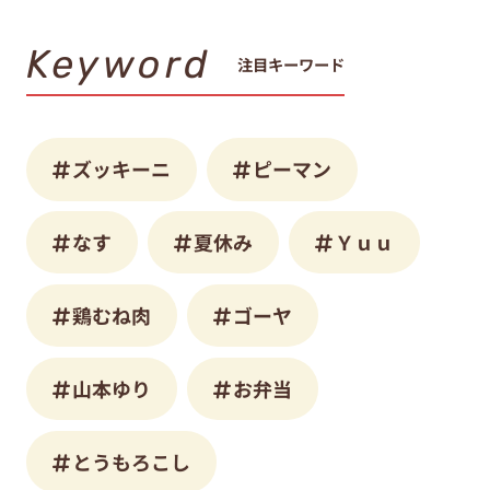
Keyword
注目キーワード
ズッキーニ
ピーマン
なす
夏休み
Ｙｕｕ
鶏むね肉
ゴーヤ
山本ゆり
お弁当
とうもろこし