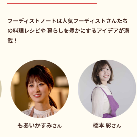
フーディストノートは人気フーディストさんたち
の料理レシピや
暮らしを豊かにするアイデアが満
載！
もあいかすみ
橋本 彩
さん
さん