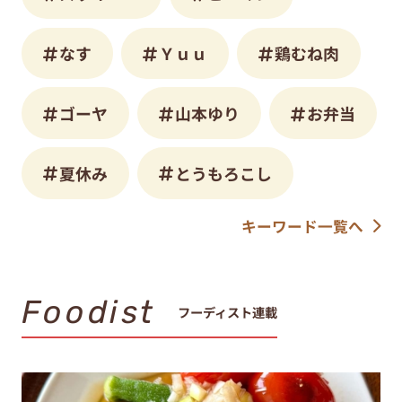
なす
Ｙｕｕ
鶏むね肉
ゴーヤ
山本ゆり
お弁当
夏休み
とうもろこし
キーワード一覧へ
Foodist
フーディスト連載