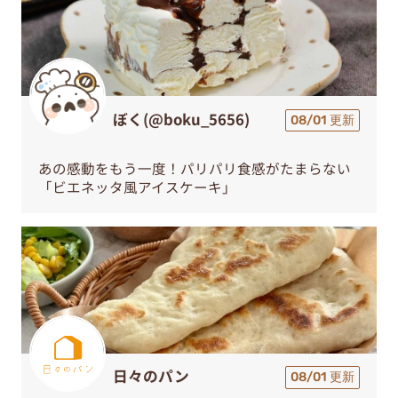
ぼく(@boku_5656)
08/01 更新
あの感動をもう一度！パリパリ食感がたまらない
「ビエネッタ風アイスケーキ」
日々のパン
08/01 更新