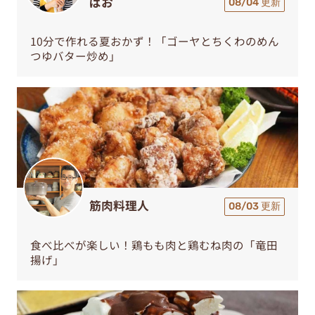
ぱお
08/04 更新
10分で作れる夏おかず！「ゴーヤとちくわのめん
つゆバター炒め」
筋肉料理人
08/03 更新
食べ比べが楽しい！鶏もも肉と鶏むね肉の「竜田
揚げ」