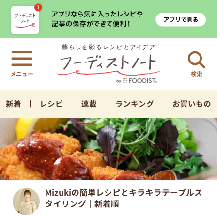
検索
新着
レシピ
連載
ランキング
お買いもの
Mizukiの簡単レシピとキラキラテーブルス
タイリング｜新着順