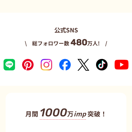
公式SNS
480
\ 総フォロワー数
万人! /
1000
月間
万
imp
突破！