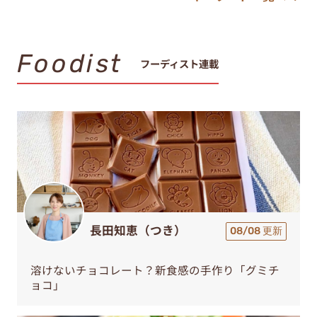
Foodist
フーディスト連載
長田知恵（つき）
08/08 更新
溶けないチョコレート？新食感の手作り「グミチ
ョコ」