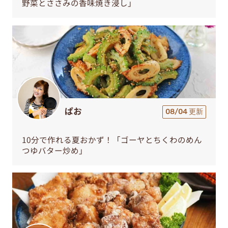
野菜とささみの香味焼き浸し」
ぱお
08/04 更新
10分で作れる夏おかず！「ゴーヤとちくわのめん
つゆバター炒め」