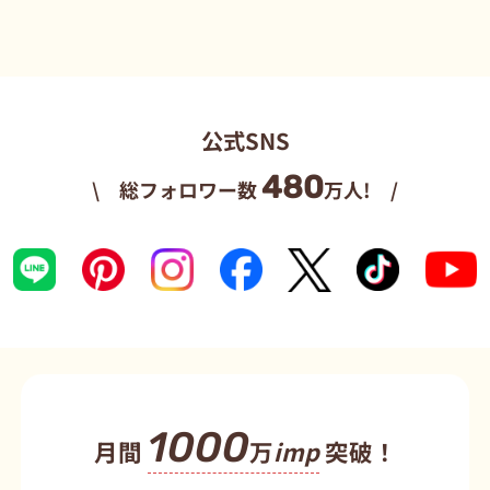
公式SNS
480
\ 総フォロワー数
万人! /
1000
月間
万
imp
突破！