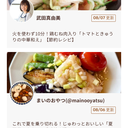
武田真由美
08/07 更新
火を使わず10分！鶏むね肉入り「トマトときゅう
りの中華和え」【節約レシピ】
まいのおやつ(@mainooyatsu)
08/06 更新
これで夏を乗り切れる！じゅわっとおいしい「夏