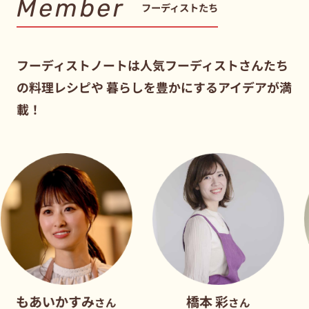
Member
フーディストたち
フーディストノートは人気フーディストさんたち
の料理レシピや
暮らしを豊かにするアイデアが満
載！
いかすみ
橋本 彩
だれ
さん
さん