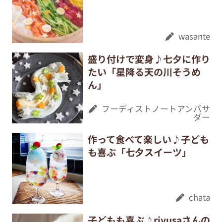
wasante
盛り付けで変身♪七夕に作り
たい「星降る天の川そうめ
ん」
フーディストノートアンバサ
ダー
作って食べて楽しい♪子ども
も喜ぶ「七夕スイーツ」
chata
子どもも喜ぶ♪riyusaさんの