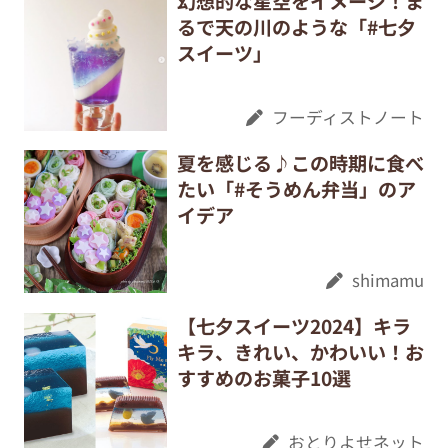
幻想的な星空をイメージ！ま
るで天の川のような「#七夕
スイーツ」
フーディストノート
夏を感じる♪この時期に食べ
たい「#そうめん弁当」のア
イデア
shimamu
【七夕スイーツ2024】キラ
キラ、きれい、かわいい！お
すすめのお菓子10選
おとりよせネット