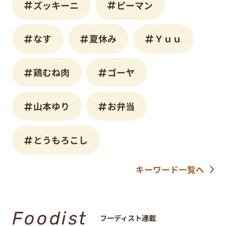
ズッキーニ
ピーマン
なす
夏休み
Ｙｕｕ
鶏むね肉
ゴーヤ
山本ゆり
お弁当
とうもろこし
キーワード一覧へ
Foodist
フーディスト連載