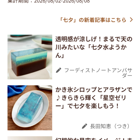
集計期間：2026/08/02-2026/08/08
「七夕」の新着記事はこちら
透明感が涼しげ！まるで天の
川みたいな「七夕水ようか
ん」
フーディストノートアンバサ
ダー
かき氷シロップとアラザンで
♪きらきら輝く「星空ゼリ
ー」で七夕を楽しもう！
長田知恵（つき）