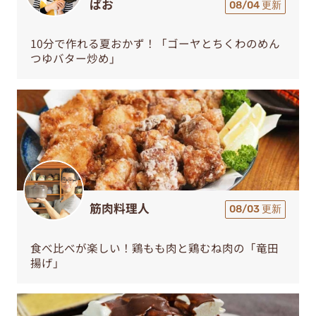
ぱお
08/04 更新
10分で作れる夏おかず！「ゴーヤとちくわのめん
つゆバター炒め」
筋肉料理人
08/03 更新
食べ比べが楽しい！鶏もも肉と鶏むね肉の「竜田
揚げ」