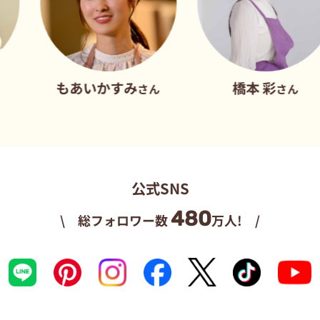
もあいかすみ
橋本 彩
さん
さん
公式SNS
480
\ 総フォロワー数
万人! /