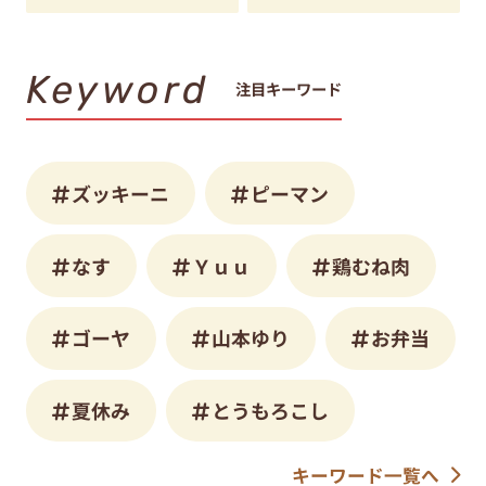
Keyword
注目キーワード
ズッキーニ
ピーマン
なす
Ｙｕｕ
鶏むね肉
ゴーヤ
山本ゆり
お弁当
夏休み
とうもろこし
キーワード一覧へ