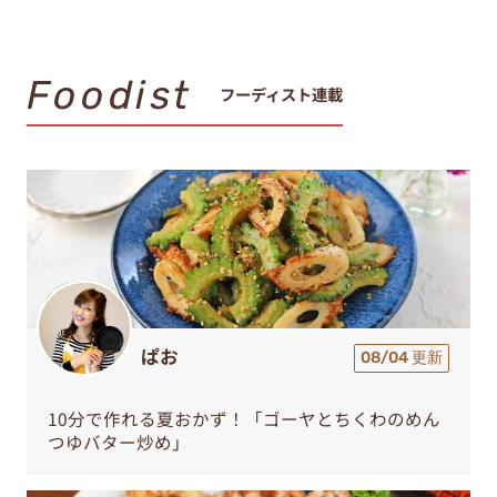
Foodist
フーディスト連載
ぱお
08/04 更新
10分で作れる夏おかず！「ゴーヤとちくわのめん
つゆバター炒め」