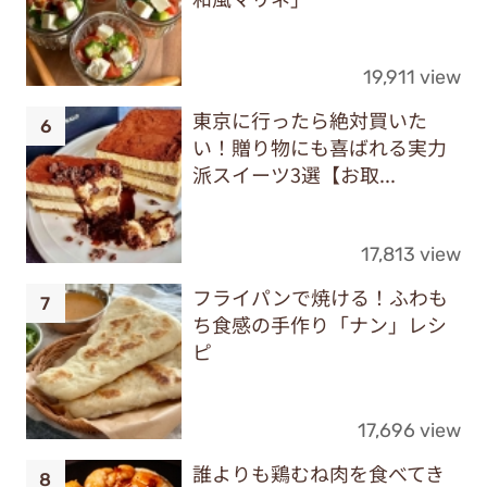
19,911 view
東京に行ったら絶対買いた
い！贈り物にも喜ばれる実力
派スイーツ3選【お取...
17,813 view
フライパンで焼ける！ふわも
ち食感の手作り「ナン」レシ
ピ
17,696 view
誰よりも鶏むね肉を食べてき