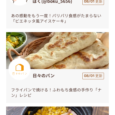
ぼく(@boku_5656)
08/01 更新
あの感動をもう一度！パリパリ食感がたまらない
「ビエネッタ風アイスケーキ」
日々のパン
08/01 更新
フライパンで焼ける！ふわもち食感の手作り「ナ
ン」レシピ