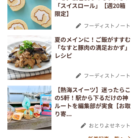
「スイスロール」【週20箱
限定】
フーディストノート
夏のメインに！ご飯がすすむ
「なすと豚肉の満足おかず」
レシピ
フーディストノート
【熱海スイーツ】迷ったらこ
の5軒！駅から下るだけの神
ルートを編集部が実食【お取
り寄...
おとりよせネット