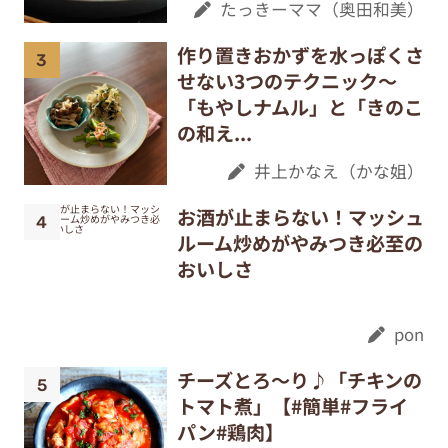
たっきーママ（奥田和美）
作り置きおかずを水っぽくさ
せない3つのテクニック～
「もやしナムル」と「きのこ
の和え...
井上かなえ（かな姐）
お酒が止まらない！マッシュ
ルーム炒めがやみつき必至の
おいしさ
pon
チーズとろ〜り♪「チキンの
トマト煮」【#簡単#フライ
パン#鶏肉】