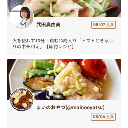
武田真由美
08/07 更新
火を使わず10分！鶏むね肉入り「トマトときゅう
りの中華和え」【節約レシピ】
まいのおやつ(@mainooyatsu)
08/06 更新