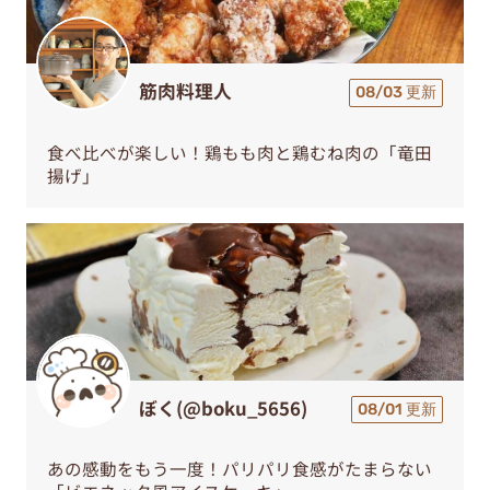
筋肉料理人
08/03 更新
食べ比べが楽しい！鶏もも肉と鶏むね肉の「竜田
揚げ」
ぼく(@boku_5656)
08/01 更新
あの感動をもう一度！パリパリ食感がたまらない