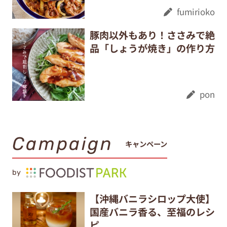
fumirioko
豚肉以外もあり！ささみで絶
品「しょうが焼き」の作り方
pon
Campaign
キャンペーン
by
【沖縄バニラシロップ大使】
国産バニラ香る、至福のレシ
ピ