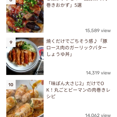
巻きおかず」5選
15,589 view
焼くだけでごちそう感♪「豚
ロース肉のガーリックバター
しょうゆ丼」
14,319 view
「味ぽん大さじ2」だけでO
K！丸ごとピーマンの肉巻きレ
シピ
14,062 view