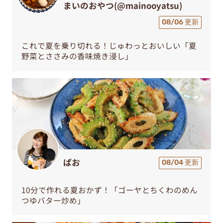
まいのおやつ(@mainooyatsu)
08/06 更新
これで夏を乗り切れる！じゅわっとおいしい「夏
野菜とささみの香味焼き浸し」
ぱお
08/04 更新
10分で作れる夏おかず！「ゴーヤとちくわのめん
つゆバター炒め」