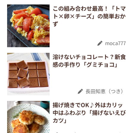
この組み合わせ最高！「トマ
ト×卵×チーズ」の簡単おか
ず
moca777
溶けないチョコレート？新食
感の手作り「グミチョコ」
長田知恵（つき）
揚げ焼きでOK♪外はカリッ
中はふわぷり「揚げないえび
カツ」