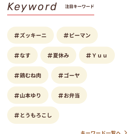
Keyword
注目キーワード
ズッキーニ
ピーマン
なす
夏休み
Ｙｕｕ
鶏むね肉
ゴーヤ
山本ゆり
お弁当
とうもろこし
キーワード一覧へ