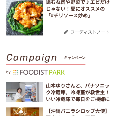
鶏むね肉や野菜で♪エビだけ
じゃない！夏にオススメの
「#チリソース炒め」
フーディストノート
Campaign
キャンペーン
by
山本ゆりさんと、パナソニッ
ク冷蔵庫。冷凍室が救世主！
いい冷蔵庫で毎日をご機嫌に
【沖縄バニラシロップ大使】