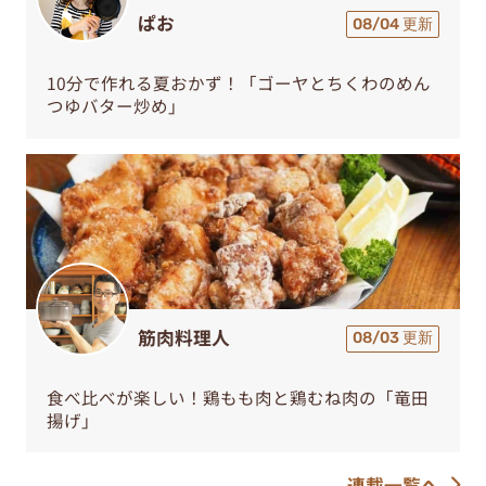
ぱお
08/04 更新
10分で作れる夏おかず！「ゴーヤとちくわのめん
つゆバター炒め」
筋肉料理人
08/03 更新
食べ比べが楽しい！鶏もも肉と鶏むね肉の「竜田
揚げ」
連載一覧へ