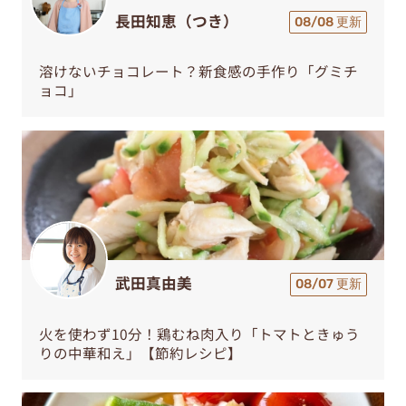
長田知恵（つき）
08/08 更新
溶けないチョコレート？新食感の手作り「グミチ
ョコ」
武田真由美
08/07 更新
火を使わず10分！鶏むね肉入り「トマトときゅう
りの中華和え」【節約レシピ】