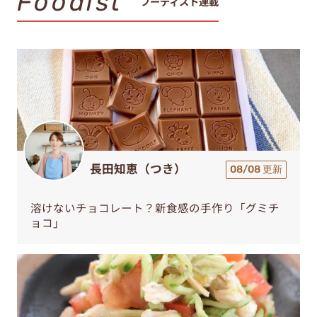
Foodist
フーディスト連載
長田知恵（つき）
08/08 更新
溶けないチョコレート？新食感の手作り「グミチ
ョコ」