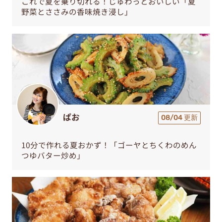
これで夏を乗り切れる！じゅわっとおいしい「夏
野菜とささみの香味焼き浸し」
ぱお
08/04 更新
10分で作れる夏おかず！「ゴーヤとちくわのめん
つゆバター炒め」