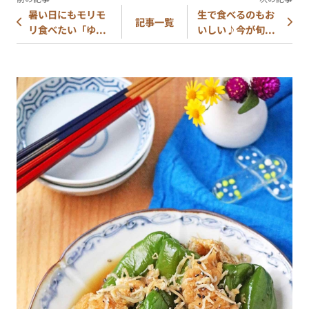
暑い日にもモリモ
生で食べるのもお
記事一覧
リ食べたい「ゆ...
いしい♪今が旬...