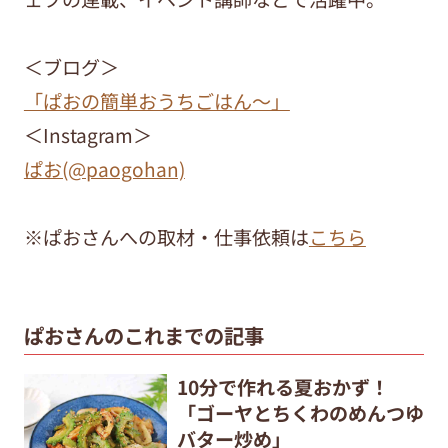
＜ブログ＞
「ぱおの簡単おうちごはん～」
＜Instagram＞
ぱお(@paogohan)
※ぱおさんへの取材・仕事依頼は
こちら
ぱおさんのこれまでの記事
10分で作れる夏おかず！
「ゴーヤとちくわのめんつゆ
バター炒め」