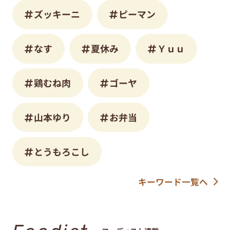
ズッキーニ
ピーマン
なす
夏休み
Ｙｕｕ
鶏むね肉
ゴーヤ
山本ゆり
お弁当
とうもろこし
キーワード一覧へ