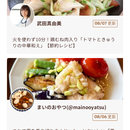
武田真由美
08/07 更新
火を使わず10分！鶏むね肉入り「トマトときゅう
りの中華和え」【節約レシピ】
まいのおやつ(@mainooyatsu)
08/06 更新