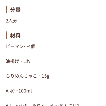
分量
2人分
材料
ピーマン…4個
油揚げ…1枚
ちりめんじゃこ…15g
A 水…100ml
A しょうゆ、みりん、酒…各大さじ1