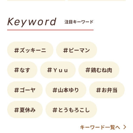
Keyword
注目キーワード
ズッキーニ
ピーマン
なす
Ｙｕｕ
鶏むね肉
ゴーヤ
山本ゆり
お弁当
夏休み
とうもろこし
キーワード一覧へ