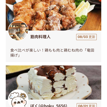
筋肉料理人
08/03 更新
食べ比べが楽しい！鶏もも肉と鶏むね肉の「竜田
揚げ」
ぼく(@boku_5656)
08/01 更新