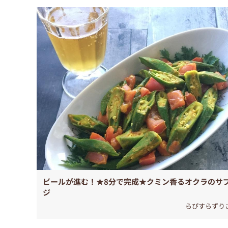
ビールが進む！★8分で完成★クミン香るオクラのサ
ジ
らぴすらずり