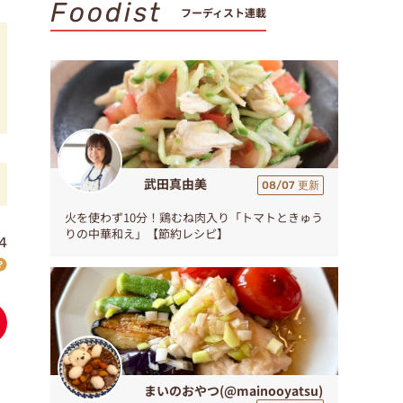
Foodist
フーディスト連載
武田真由美
08/07 更新
火を使わず10分！鶏むね肉入り「トマトときゅう
りの中華和え」【節約レシピ】
4
まいのおやつ(@mainooyatsu)