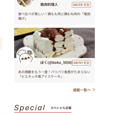
筋肉料理人
08/03 更新
食べ比べが楽しい！鶏もも肉と鶏むね肉の「竜田
揚げ」
ぼく(@boku_5656)
08/01 更新
あの感動をもう一度！パリパリ食感がたまらない
「ビエネッタ風アイスケーキ」
連載一覧へ
Special
スペシャル企画