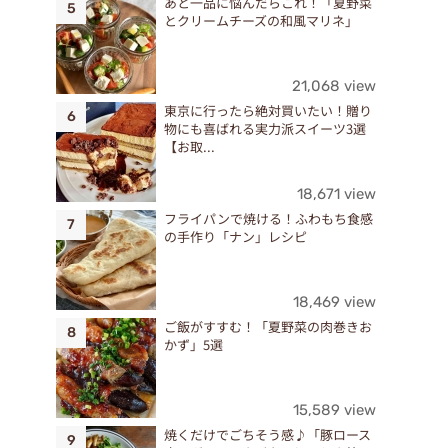
あと一品に悩んだらこれ！「夏野菜
とクリームチーズの和風マリネ」
ス
が
21,068 view
東京に行ったら絶対買いたい！贈り
物にも喜ばれる実力派スイーツ3選
【お取...
18,671 view
フライパンで焼ける！ふわもち食感
の手作り「ナン」レシピ
18,469 view
ご飯がすすむ！「夏野菜の肉巻きお
かず」5選
15,589 view
焼くだけでごちそう感♪「豚ロース