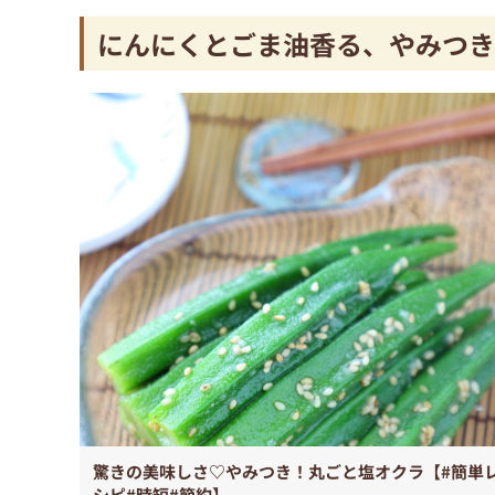
にんにくとごま油香る、やみつ
驚きの美味しさ♡やみつき！丸ごと塩オクラ【#簡単
シピ#時短#節約】