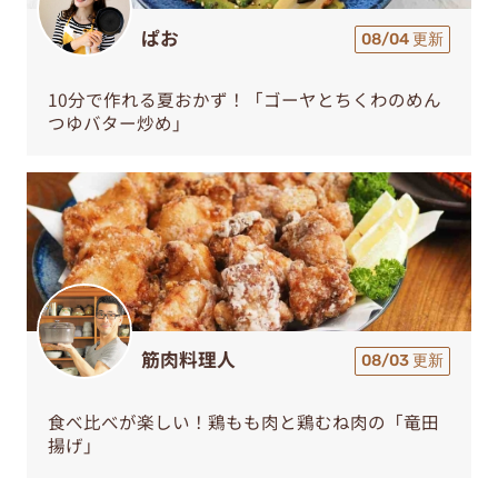
ぱお
08/04 更新
10分で作れる夏おかず！「ゴーヤとちくわのめん
つゆバター炒め」
筋肉料理人
08/03 更新
食べ比べが楽しい！鶏もも肉と鶏むね肉の「竜田
揚げ」