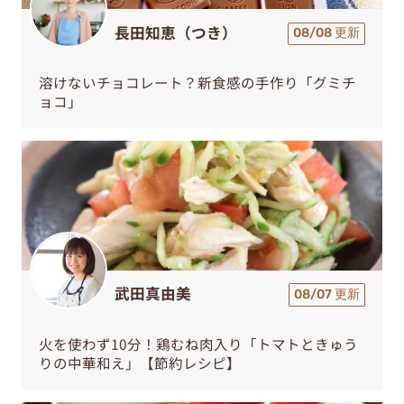
長田知恵（つき）
08/08 更新
溶けないチョコレート？新食感の手作り「グミチ
ョコ」
武田真由美
08/07 更新
火を使わず10分！鶏むね肉入り「トマトときゅう
りの中華和え」【節約レシピ】