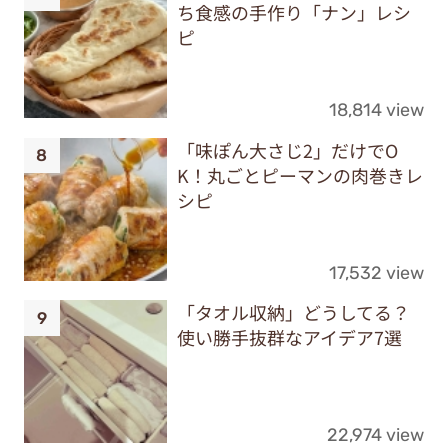
ち食感の手作り「ナン」レシ
ピ
18,814 view
「味ぽん大さじ2」だけでO
K！丸ごとピーマンの肉巻きレ
シピ
17,532 view
「タオル収納」どうしてる？
使い勝手抜群なアイデア7選
22,974 view