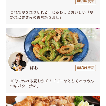
08/06 更新
これで夏を乗り切れる！じゅわっとおいしい「夏
野菜とささみの香味焼き浸し」
ぱお
08/04 更新
10分で作れる夏おかず！「ゴーヤとちくわのめん
つゆバター炒め」