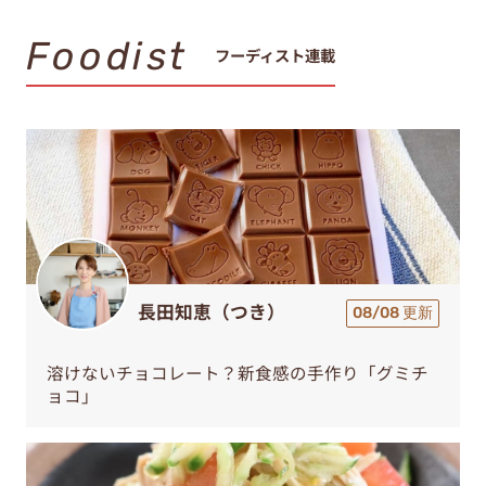
Foodist
フーディスト連載
長田知恵（つき）
08/08 更新
溶けないチョコレート？新食感の手作り「グミチ
ョコ」