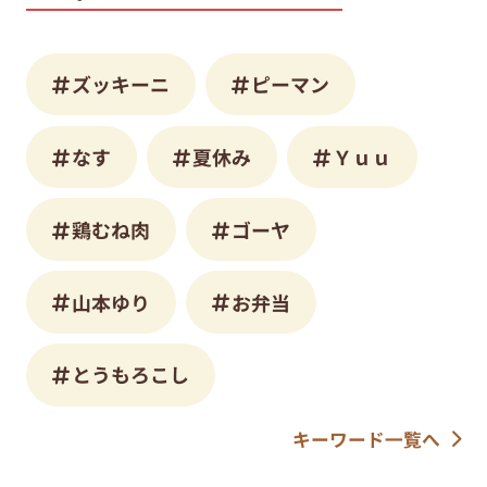
ズッキーニ
ピーマン
なす
夏休み
Ｙｕｕ
鶏むね肉
ゴーヤ
山本ゆり
お弁当
とうもろこし
キーワード一覧へ