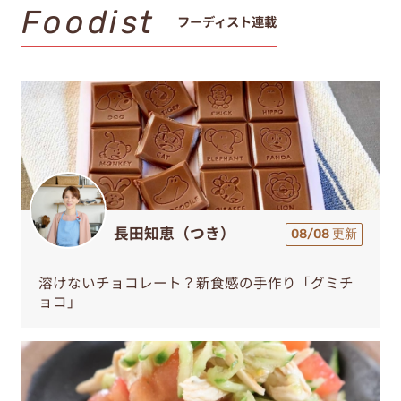
Foodist
フーディスト連載
長田知恵（つき）
08/08 更新
溶けないチョコレート？新食感の手作り「グミチ
ョコ」