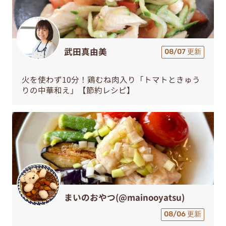
武田真由美
08/07 更新
火を使わず10分！鶏むね肉入り「トマトときゅう
りの中華和え」【節約レシピ】
まいのおやつ(@mainooyatsu)
08/06 更新