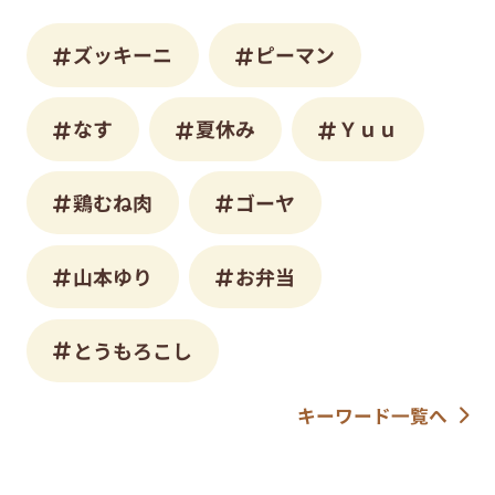
ズッキーニ
ピーマン
なす
夏休み
Ｙｕｕ
鶏むね肉
ゴーヤ
山本ゆり
お弁当
とうもろこし
キーワード一覧へ