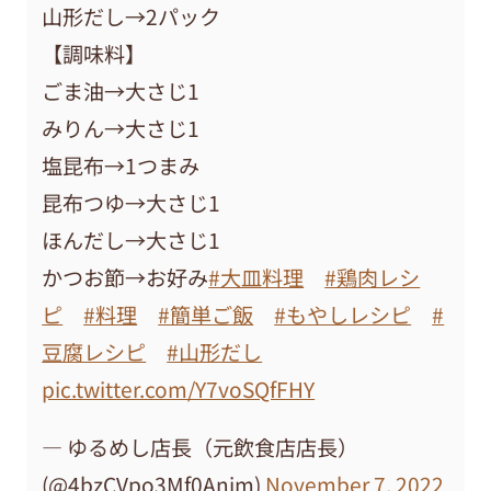
山形だし→2パック
【調味料】
ごま油→大さじ1
みりん→大さじ1
塩昆布→1つまみ
昆布つゆ→大さじ1
ほんだし→大さじ1
かつお節→お好み
#大皿料理
#鶏肉レシ
ピ
#料理
#簡単ご飯
#もやしレシピ
#
豆腐レシピ
#山形だし
pic.twitter.com/Y7voSQfFHY
— ゆるめし店長（元飲食店店長）
(@4bzCVpo3Mf0Anjm)
November 7, 2022