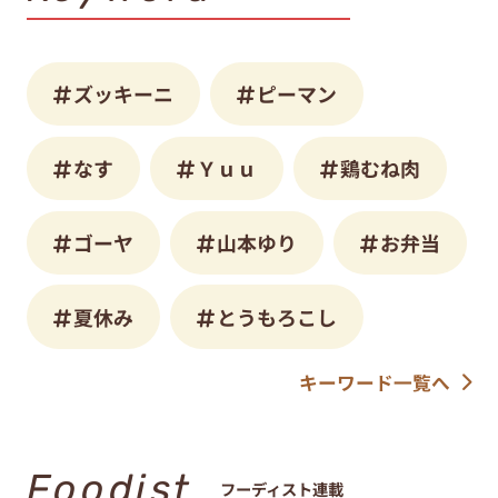
ズッキーニ
ピーマン
なす
Ｙｕｕ
鶏むね肉
ゴーヤ
山本ゆり
お弁当
夏休み
とうもろこし
キーワード一覧へ
Foodist
フーディスト連載