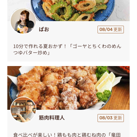
ぱお
08/04 更新
10分で作れる夏おかず！「ゴーヤとちくわのめん
つゆバター炒め」
筋肉料理人
08/03 更新
食べ比べが楽しい！鶏もも肉と鶏むね肉の「竜田