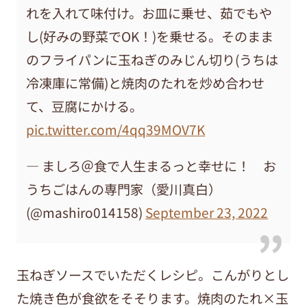
れを入れて味付け。お皿に乗せ、茹でもや
し(好みの野菜でOK！)を乗せる。そのまま
のフライパンに玉ねぎのみじん切り(うちは
冷凍庫に常備)と焼肉のたれを炒め合わせ
て、豆腐にかける。
pic.twitter.com/4qq39MOV7K
— ましろ＠食で人生まるっと幸せに！ お
うちごはんの専門家（愛川真白）
(@mashiro014158)
September 23, 2022
玉ねぎソースでいただくレシピ。こんがりとし
た焼き色が食欲をそそります。焼肉のたれ×玉