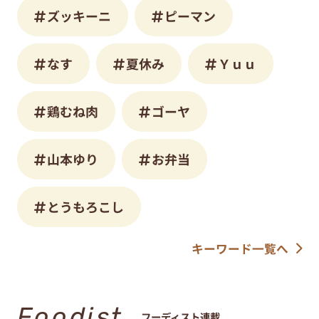
ズッキーニ
ピーマン
なす
夏休み
Ｙｕｕ
鶏むね肉
ゴーヤ
山本ゆり
お弁当
とうもろこし
キーワード一覧へ
Foodist
フーディスト連載