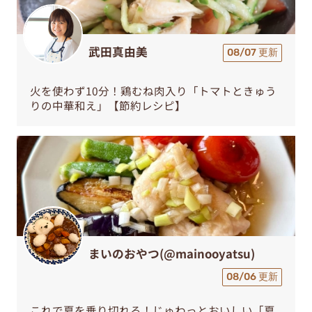
武田真由美
08/07 更新
火を使わず10分！鶏むね肉入り「トマトときゅう
りの中華和え」【節約レシピ】
まいのおやつ(@mainooyatsu)
08/06 更新
これで夏を乗り切れる！じゅわっとおいしい「夏