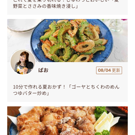
野菜とささみの香味焼き浸し」
ぱお
08/04 更新
10分で作れる夏おかず！「ゴーヤとちくわのめん
つゆバター炒め」