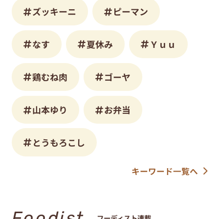
ズッキーニ
ピーマン
なす
夏休み
Ｙｕｕ
鶏むね肉
ゴーヤ
山本ゆり
お弁当
とうもろこし
キーワード一覧へ
Foodist
フーディスト連載