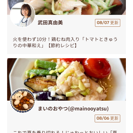
武田真由美
08/07 更新
火を使わず10分！鶏むね肉入り「トマトときゅう
りの中華和え」【節約レシピ】
まいのおやつ(@mainooyatsu)
08/06 更新
これで夏を乗り切れる！じゅわっとおいしい「夏