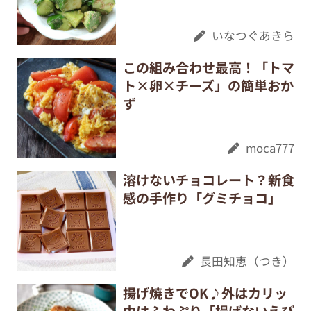
いなつぐあきら
この組み合わせ最高！「トマ
ト×卵×チーズ」の簡単おか
ず
moca777
溶けないチョコレート？新食
感の手作り「グミチョコ」
長田知恵（つき）
揚げ焼きでOK♪外はカリッ
中はふわぷり「揚げないえび