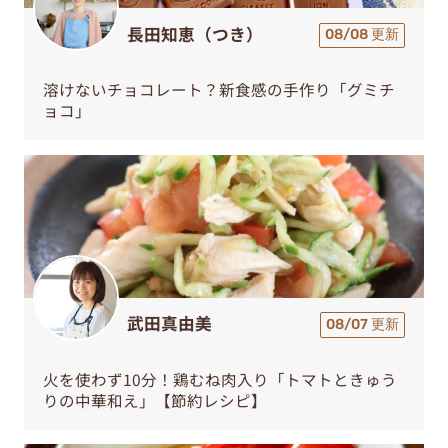
長田知恵（つき）
08/08 更新
溶けないチョコレート？新食感の手作り「グミチ
ョコ」
武田真由美
08/07 更新
火を使わず10分！鶏むね肉入り「トマトときゅう
りの中華和え」【節約レシピ】