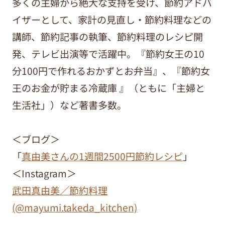
多くの主婦から絶大な支持を受け、節約アドバ
イザーとして、家計の見直し・節約料理などの
講師、節約記事の執筆、節約料理のレシピ開
発、テレビ出演等で活躍中。『節約女王の10
分100円で作れるおかずとお弁当』、『節約女
王のお金が貯まる冷蔵庫 』（ともに「主婦と
生活社」）など著書多数。
＜ブログ＞
「
真由美さんの1週間2500円節約レシピ
」
＜Instagram＞
武田真由美／節約料理
(@mayumi.takeda_kitchen)