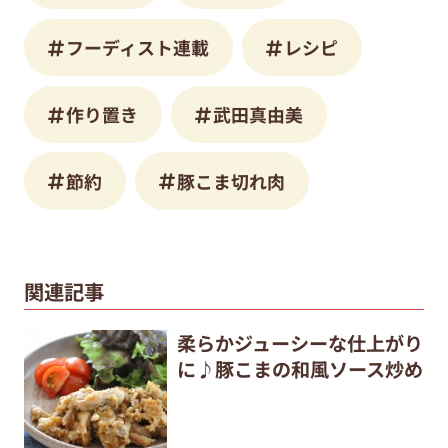
フーディスト連載
レシピ
作り置き
武田真由美
節約
豚こま切れ肉
関連記事
柔らかジューシーな仕上がり
に♪豚こまの和風ソース炒め