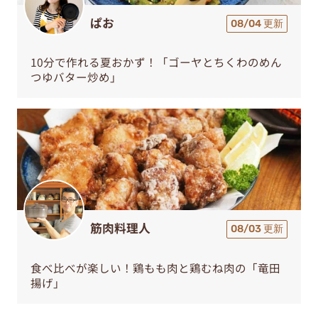
ぱお
08/04 更新
10分で作れる夏おかず！「ゴーヤとちくわのめん
つゆバター炒め」
筋肉料理人
08/03 更新
食べ比べが楽しい！鶏もも肉と鶏むね肉の「竜田
揚げ」