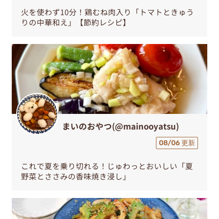
火を使わず10分！鶏むね肉入り「トマトときゅう
りの中華和え」【節約レシピ】
まいのおやつ(@mainooyatsu)
08/06 更新
これで夏を乗り切れる！じゅわっとおいしい「夏
野菜とささみの香味焼き浸し」