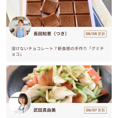
長田知恵（つき）
08/08 更新
溶けないチョコレート？新食感の手作り「グミチ
ョコ」
武田真由美
08/07 更新