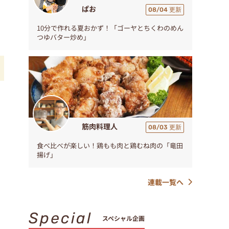
ぱお
08/04 更新
10分で作れる夏おかず！「ゴーヤとちくわのめん
つゆバター炒め」
ル
筋肉料理人
08/03 更新
食べ比べが楽しい！鶏もも肉と鶏むね肉の「竜田
揚げ」
連載一覧へ
Special
スペシャル企画