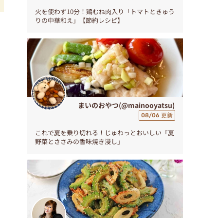
火を使わず10分！鶏むね肉入り「トマトときゅう
りの中華和え」【節約レシピ】
ウ
まいのおやつ(@mainooyatsu)
08/06 更新
これで夏を乗り切れる！じゅわっとおいしい「夏
野菜とささみの香味焼き浸し」