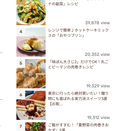
ナの副菜」レシピ
39,878 view
レンジで簡単♪ホットケーキミック
スの「おやつプリン」
20,352 view
「味ぽん大さじ2」だけでOK！丸ご
とピーマンの肉巻きレシピ
19,329 view
東京に行ったら絶対買いたい！贈り
物にも喜ばれる実力派スイーツ3選
【お取...
19,312 view
外
ご飯がすすむ！「夏野菜の肉巻きお
かず」5選