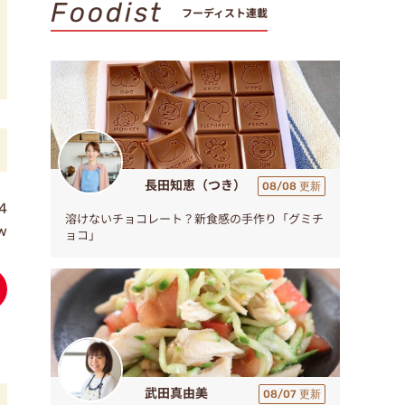
Foodist
フーディスト連載
長田知恵（つき）
08/08 更新
4
溶けないチョコレート？新食感の手作り「グミチ
w
ョコ」
武田真由美
08/07 更新