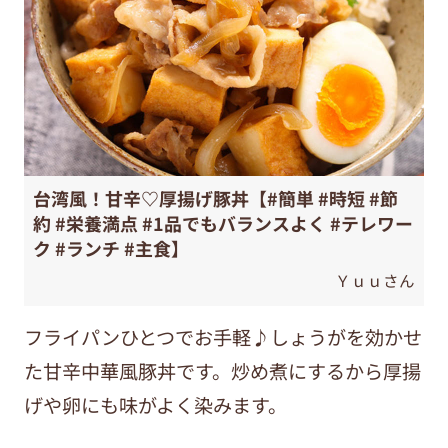
台湾風！甘辛♡厚揚げ豚丼【#簡単 #時短 #節
約 #栄養満点 #1品でもバランスよく #テレワー
ク #ランチ #主食】
Ｙｕｕさん
フライパンひとつでお手軽♪しょうがを効かせ
た甘辛中華風豚丼です。炒め煮にするから厚揚
げや卵にも味がよく染みます。