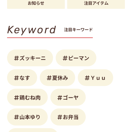
お知らせ
注目アイテム
Keyword
注目キーワード
ズッキーニ
ピーマン
なす
夏休み
Ｙｕｕ
鶏むね肉
ゴーヤ
山本ゆり
お弁当