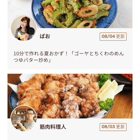
ぱお
08/04 更新
10分で作れる夏おかず！「ゴーヤとちくわのめん
つゆバター炒め」
筋肉料理人
08/03 更新