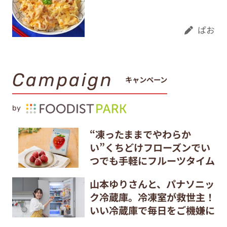
ぱお
Campaign
キャンペーン
by
“凍ったままでやわらか
い”くちどけフローズンでい
つでも手軽にフルーツタイム
山本ゆりさんと、パナソニッ
ク冷蔵庫。冷凍室が救世主！
いい冷蔵庫で毎日をご機嫌に