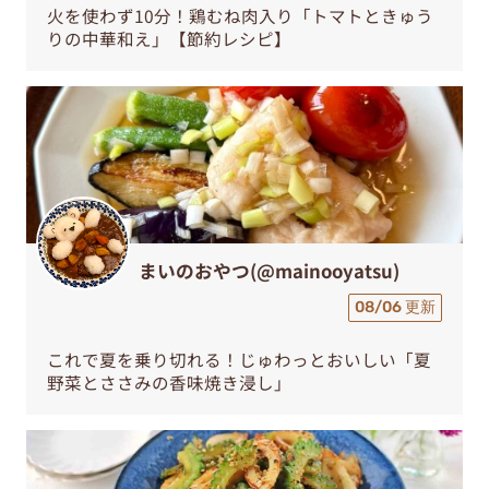
火を使わず10分！鶏むね肉入り「トマトときゅう
りの中華和え」【節約レシピ】
まいのおやつ(@mainooyatsu)
08/06 更新
これで夏を乗り切れる！じゅわっとおいしい「夏
野菜とささみの香味焼き浸し」