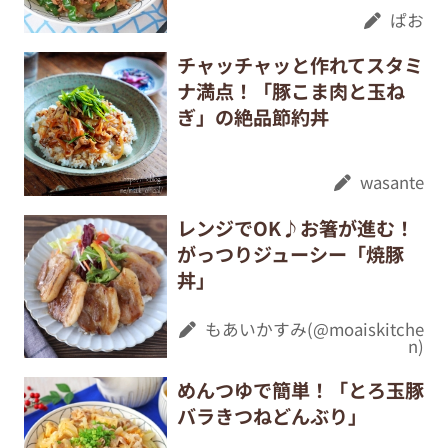
ぱお
チャッチャッと作れてスタミ
ナ満点！「豚こま肉と玉ね
ぎ」の絶品節約丼
wasante
レンジでOK♪お箸が進む！
がっつりジューシー「焼豚
丼」
もあいかすみ(@moaiskitche
n)
めんつゆで簡単！「とろ玉豚
バラきつねどんぶり」