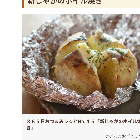
新じゃがのホイル焼き
３６５日おつまみレシピNo.４５「新じゃがのホイル
き」
かごっまおごじょ