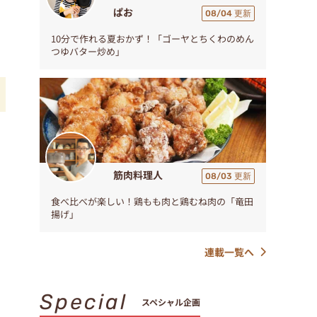
ぱお
08/04 更新
10分で作れる夏おかず！「ゴーヤとちくわのめん
つゆバター炒め」
筋肉料理人
08/03 更新
食べ比べが楽しい！鶏もも肉と鶏むね肉の「竜田
揚げ」
連載一覧へ
Special
スペシャル企画