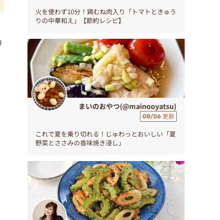
火を使わず10分！鶏むね肉入り「トマトときゅう
りの中華和え」【節約レシピ】
リ
まいのおやつ(@mainooyatsu)
08/06 更新
これで夏を乗り切れる！じゅわっとおいしい「夏
野菜とささみの香味焼き浸し」