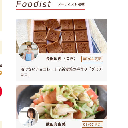
Foodist
フーディスト連載
長田知恵（つき）
08/08 更新
4
溶けないチョコレート？新食感の手作り「グミチ
ョコ」
武田真由美
08/07 更新