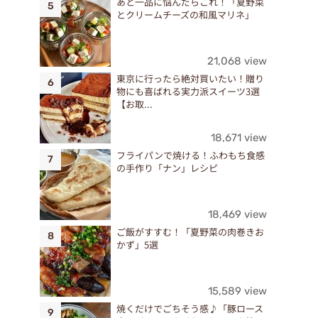
あと一品に悩んだらこれ！「夏野菜
とクリームチーズの和風マリネ」
21,068 view
東京に行ったら絶対買いたい！贈り
物にも喜ばれる実力派スイーツ3選
【お取...
18,671 view
フライパンで焼ける！ふわもち食感
の手作り「ナン」レシピ
18,469 view
ご飯がすすむ！「夏野菜の肉巻きお
かず」5選
15,589 view
焼くだけでごちそう感♪「豚ロース