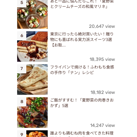
あと一品に悩んだらこれ！「夏野菜
とクリームチーズの和風マリネ」
20,647 view
東京に行ったら絶対買いたい！贈り
物にも喜ばれる実力派スイーツ3選
【お取...
18,395 view
フライパンで焼ける！ふわもち食感
の手作り「ナン」レシピ
18,182 view
ご飯がすすむ！「夏野菜の肉巻きお
かず」5選
14,247 view
誰よりも鶏むね肉を食べてきた料理