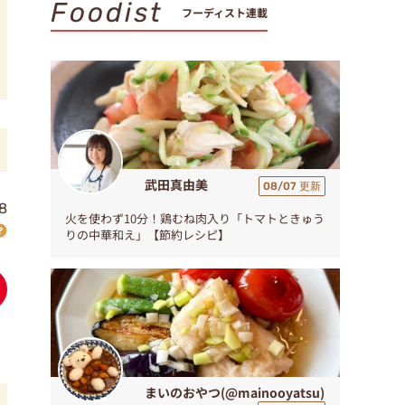
Foodist
フーディスト連載
武田真由美
08/07 更新
8
火を使わず10分！鶏むね肉入り「トマトときゅう
りの中華和え」【節約レシピ】
まいのおやつ(@mainooyatsu)