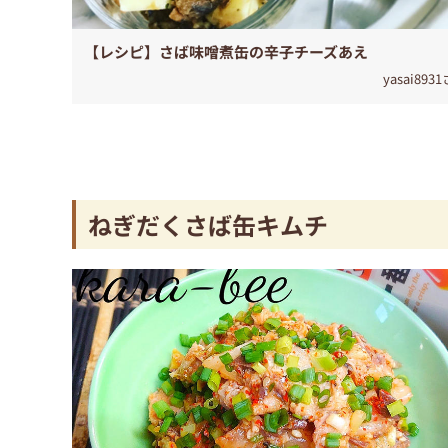
【レシピ】さば味噌煮缶の辛子チーズあえ
yasai893
ねぎだくさば缶キムチ