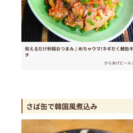
和えるだけ秒殺おつまみ♪めちゃウマ!ネギだく鯖缶
チ
からあげビール
さば缶で韓国風煮込み