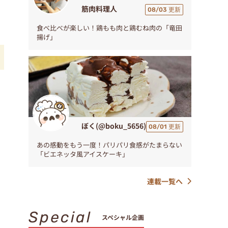
筋肉料理人
08/03 更新
食べ比べが楽しい！鶏もも肉と鶏むね肉の「竜田
揚げ」
ぼく(@boku_5656)
08/01 更新
あの感動をもう一度！パリパリ食感がたまらない
「ビエネッタ風アイスケーキ」
連載一覧へ
Special
スペシャル企画