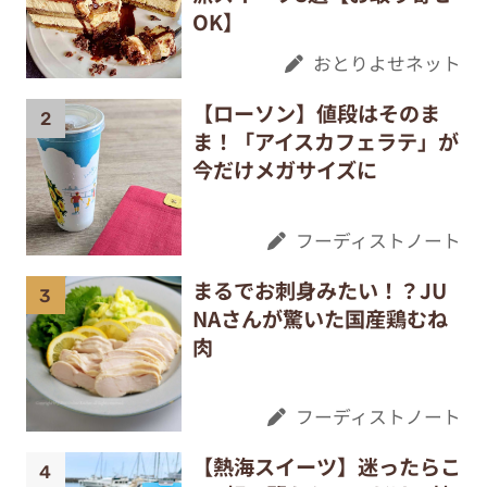
OK】
おとりよせネット
【ローソン】値段はそのま
ま！「アイスカフェラテ」が
今だけメガサイズに
フーディストノート
まるでお刺身みたい！？JU
NAさんが驚いた国産鶏むね
肉
フーディストノート
【熱海スイーツ】迷ったらこ