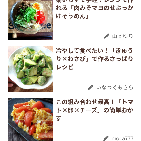
れる「肉みそマヨのせぶっか
けそうめん」
山本ゆり
冷やして食べたい！「きゅう
り×わさび」で作るさっぱり
レシピ
いなつぐあきら
この組み合わせ最高！「トマ
ト×卵×チーズ」の簡単おか
ず
moca777