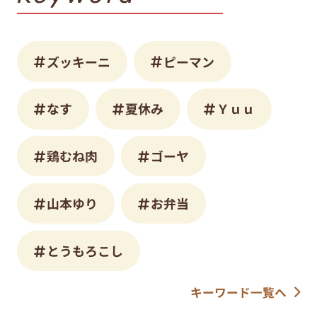
ズッキーニ
ピーマン
なす
夏休み
Ｙｕｕ
鶏むね肉
ゴーヤ
山本ゆり
お弁当
とうもろこし
キーワード一覧へ