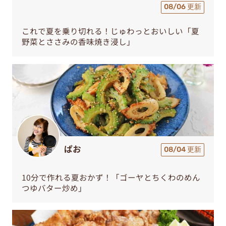
08/06 更新
これで夏を乗り切れる！じゅわっとおいしい「夏
野菜とささみの香味焼き浸し」
ぱお
08/04 更新
10分で作れる夏おかず！「ゴーヤとちくわのめん
つゆバター炒め」