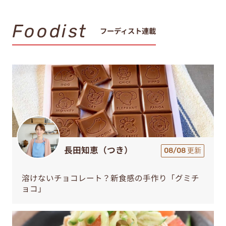
Foodist
フーディスト連載
長田知恵（つき）
08/08 更新
溶けないチョコレート？新食感の手作り「グミチ
ョコ」