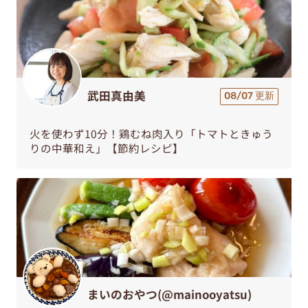
武田真由美
08/07 更新
火を使わず10分！鶏むね肉入り「トマトときゅう
りの中華和え」【節約レシピ】
まいのおやつ(@mainooyatsu)