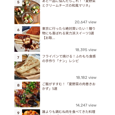
あと一品に悩んだらこれ！「夏野菜
とクリームチーズの和風マリネ」
20,647 view
東京に行ったら絶対買いたい！贈り
物にも喜ばれる実力派スイーツ3選
【お取...
18,395 view
フライパンで焼ける！ふわもち食感
の手作り「ナン」レシピ
18,182 view
ご飯がすすむ！「夏野菜の肉巻きお
かず」5選
14,247 view
誰よりも鶏むね肉を食べてきた料理