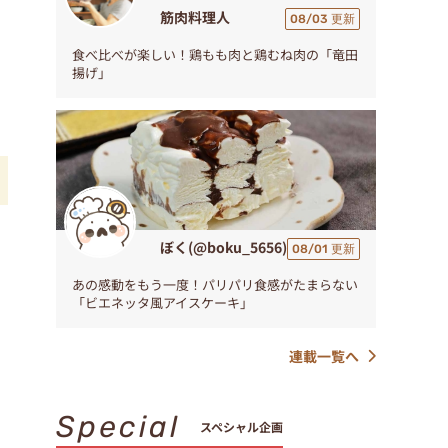
筋肉料理人
08/03 更新
食べ比べが楽しい！鶏もも肉と鶏むね肉の「竜田
揚げ」
ぼく(@boku_5656)
08/01 更新
あの感動をもう一度！パリパリ食感がたまらない
「ビエネッタ風アイスケーキ」
連載一覧へ
Special
スペシャル企画