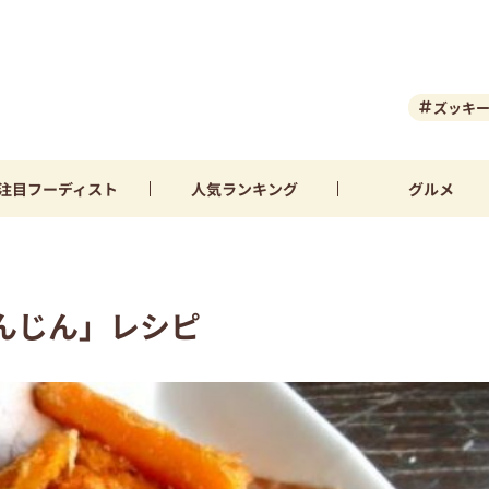
ズッキ
注目
フーディスト
人気
ランキング
グルメ
んじん」レシピ