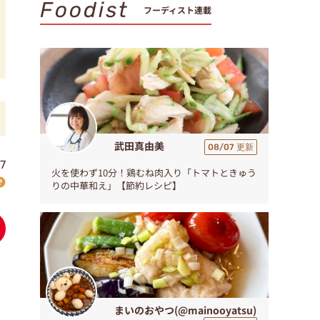
Foodist
フーディスト連載
武田真由美
08/07 更新
7
火を使わず10分！鶏むね肉入り「トマトときゅう
りの中華和え」【節約レシピ】
まいのおやつ(@mainooyatsu)