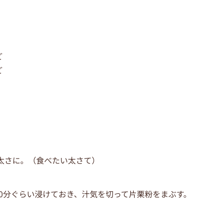
ど
ど
い太さに。（食べたい太さて）
～30分ぐらい浸けておき、汁気を切って片栗粉をまぶす。